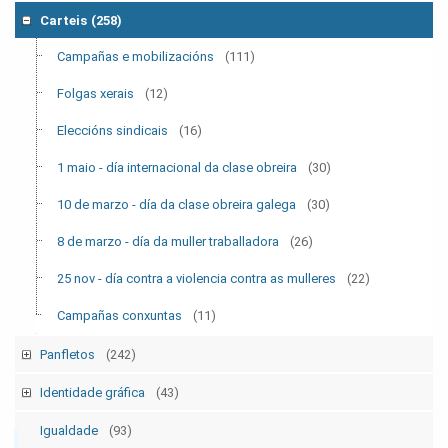
Tempo Sindical
(7)
Carteis
(258)
Boletín Sindical
(90)
Campañas e mobilizacións
(111)
Outras
(2)
Folgas xerais
(12)
Eleccións sindicais
(16)
1 maio - día internacional da clase obreira
(30)
10 de marzo - día da clase obreira galega
(30)
8 de marzo - día da muller traballadora
(26)
25 nov - día contra a violencia contra as mulleres
(22)
Campañas conxuntas
(11)
Panfletos
(242)
Campañas e mobilizacións p
(129)
Identidade gráfica
(43)
Folgas xerais p
(12)
Logos CIG
(13)
Igualdade
(93)