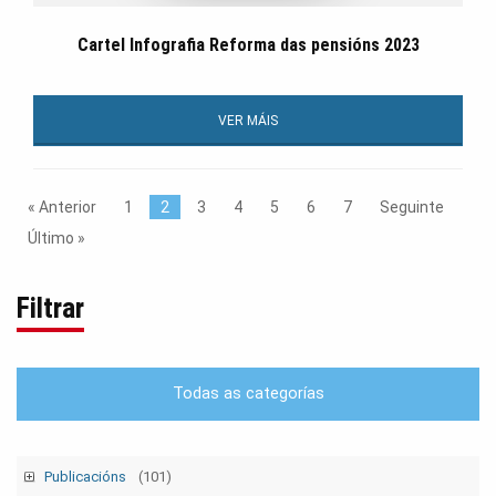
Cartel Infografia Reforma das pensións 2023
VER MÁIS
« Anterior
1
2
3
4
5
6
7
Seguinte
Último »
Filtrar
Todas as categorías
Publicacións
(101)