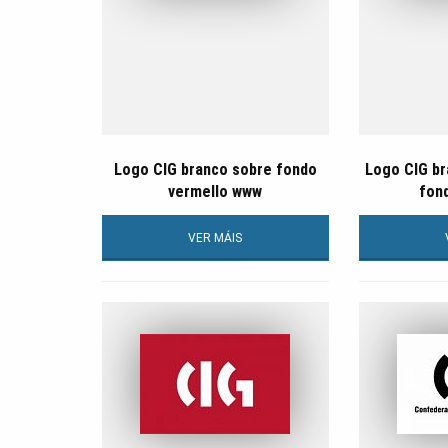
Logo CIG branco sobre fondo
Logo CIG b
vermello www
fon
VER MÁIS