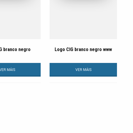
G branco negro
Logo CIG branco negro www
VER MÁIS
VER MÁIS