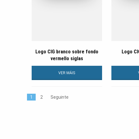
Logo CIG branco sobre fondo
Logo CI
vermello siglas
VER MÁIS
1
2
Seguinte