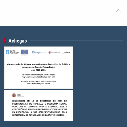
Logos Colectivo Pensionistas
(3)
Logos federacións CIG
(24)
Logos Servizos
(3)
Logos Saúde
(3)
Achegas
Logos Indústria
(3)
Logos FGAMT
(3)
Logos Ensino
(3)
Logos Construcción e Madeira
(3)
Logos Banca, Aforro
(3)
Logos Administración Pública
(3)