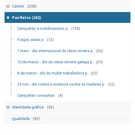
Tempo Sindical
(7)
Carteis
(258)
Boletín Sindical
(90)
Campañas e mobilizacións
(111)
Panfletos
(242)
Outras
(2)
Folgas xerais
(12)
Campañas e mobilizacións p
(129)
Eleccións sindicais
(16)
Folgas xerais p
(12)
1 maio - día internacional da clase obreira
(30)
1 maio - día internacional da clase obreira p
(26)
10 de marzo - día da clase obreira galega
(30)
10 de marzo - día da clase obreira galega p
(29)
8 de marzo - día da muller traballadora
(26)
8 de marzo - día da muller traballadora p
(22)
25 nov - día contra a violencia contra as mulleres
(22)
25 nov - día contra a violencia contra as mulleres p
(22)
Campañas conxuntas
(11)
Campañas conxuntas
(4)
Identidade gráfica
(43)
Logos CIG
(13)
Igualdade
(93)
Logos Secretaría das Mulleres
(2)