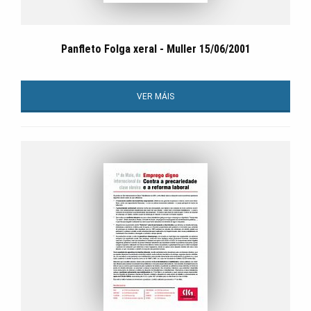
Panfleto Folga xeral - Muller 15/06/2001
VER MÁIS