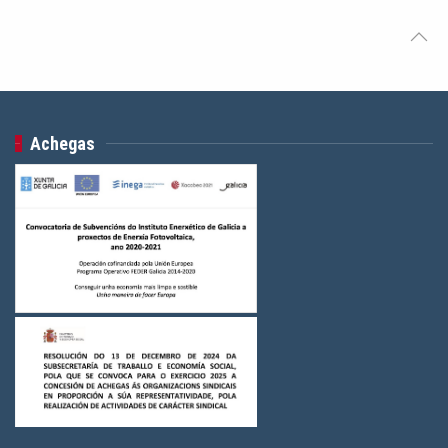
Logos Colectivo Pensionistas
(3)
Logos federacións CIG
(24)
Logos Servizos
(3)
Logos Saúde
(3)
Achegas
Logos Indústria
(3)
Logos FGAMT
(3)
Logos Ensino
(3)
Logos Construcción e Madeira
(3)
Logos Banca, Aforro
(3)
Logos Administración Pública
(3)