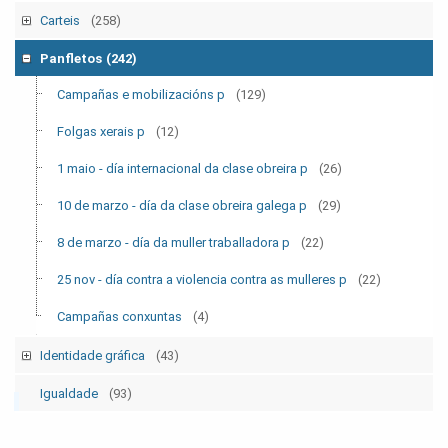
Tempo Sindical
(7)
Carteis
(258)
Boletín Sindical
(90)
Campañas e mobilizacións
(111)
Panfletos
(242)
Outras
(2)
Folgas xerais
(12)
Campañas e mobilizacións p
(129)
Eleccións sindicais
(16)
Folgas xerais p
(12)
1 maio - día internacional da clase obreira
(30)
1 maio - día internacional da clase obreira p
(26)
10 de marzo - día da clase obreira galega
(30)
10 de marzo - día da clase obreira galega p
(29)
8 de marzo - día da muller traballadora
(26)
8 de marzo - día da muller traballadora p
(22)
25 nov - día contra a violencia contra as mulleres
(22)
25 nov - día contra a violencia contra as mulleres p
(22)
Campañas conxuntas
(11)
Campañas conxuntas
(4)
Identidade gráfica
(43)
Logos CIG
(13)
Igualdade
(93)
Logos Secretaría das Mulleres
(2)