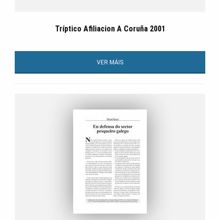
Tríptico Afiliacion A Coruña 2001
VER MÁIS