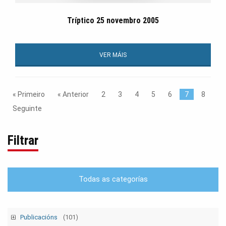
Tríptico 25 novembro 2005
VER MÁIS
« Primeiro
« Anterior
2
3
4
5
6
7
8
Seguinte
Filtrar
Todas as categorías
Publicacións
(101)