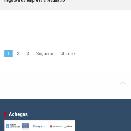
negativa da empresa a readmitilo
1
2
3
Seguinte
Último »
Achegas