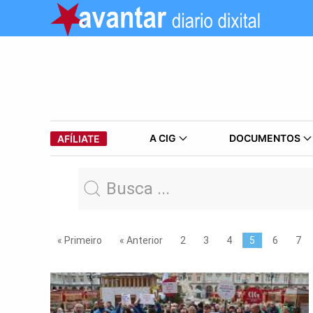
A CIG
DOCUMENTOS
AFÍLIATE
« Primeiro
« Anterior
2
3
4
5
6
7