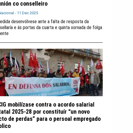
unión co conselleiro
Nacional -
11 Dec 2025
edida desenvólvese ante a falta de resposta da
sellaría e ás portas da cuarta e quinta xornada de folga
ente
CIG mobilízase contra o acordo salarial
tatal 2025-28 por constituír “un novo
cto de perdas” para o persoal empregado
blico