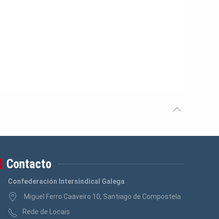
Contacto
Confederación Intersindical Galega
Miguel Ferro Caaveiro 10, Santiago de Compostela
Rede de Locais