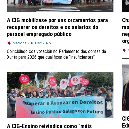
A CIG mobilízase por uns orzamentos para
Ch
recuperar os dereitos e os salarios do
mo
persoal empregado público
ne
or
Nacional -
16 Dec 2025
Coincidindo coa votación no Parlamento das contas da
Xunta para 2026 que cualifican de “insuficientes”
CI
Ed
A CIG-Ensino reivindica como "máis