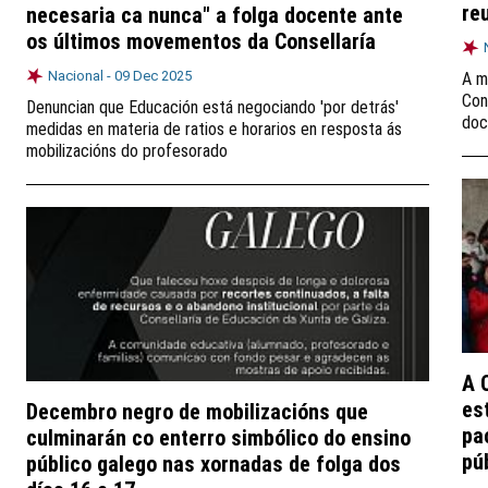
re
necesaria ca nunca" a folga docente ante
os últimos movementos da Consellaría
Nacional -
09 Dec 2025
A m
Con
Denuncian que Educación está negociando 'por detrás'
doc
medidas en materia de ratios e horarios en resposta ás
mobilizacións do profesorado
A 
es
Decembro negro de mobilizacións que
pa
culminarán co enterro simbólico do ensino
pú
público galego nas xornadas de folga dos