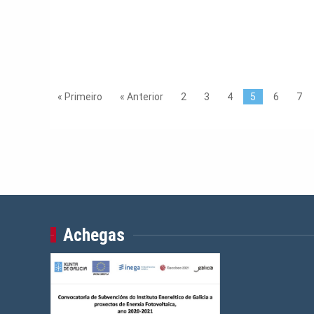
« Primeiro
« Anterior
2
3
4
5
6
7
Achegas