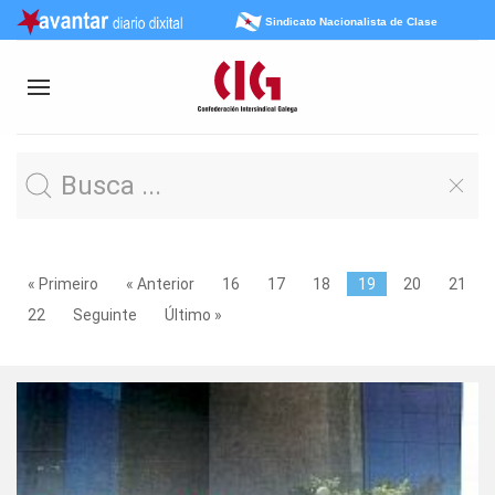
Sindicato Nacionalista de Clase
« Primeiro
« Anterior
16
17
18
19
20
21
22
Seguinte
Último »