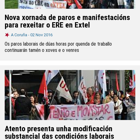
Nova xornada de paros e manifestacións
para rexeitar o ERE en Extel
A Coruña -
02 Nov 2016
Os paros laborais de dúas horas por quenda de traballo
continuarán tamén o xoves e o venres
Anterior
◀︎
Segui
▶︎
Atento presenta unha modificación
substancial das condicións laborais