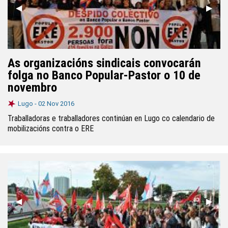
Anterior
◀︎
Segui
▶︎
As organizacións sindicais convocarán
folga no Banco Popular-Pastor o 10 de
novembro
Lugo -
02 Nov 2016
Traballadoras e traballadores continúan en Lugo co calendario de
mobilizacións contra o ERE
Anterior
◀︎
Segui
▶︎