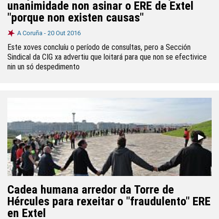
unanimidade non asinar o ERE de Extel
"porque non existen causas"
A Coruña -
20 Out 2016
Este xoves concluíu o período de consultas, pero a Sección
Sindical da CIG xa advertiu que loitará para que non se efectivice
nin un só despedimento
Anterior
◀︎
Segui
▶︎
Cadea humana arredor da Torre de
Hércules para rexeitar o "fraudulento" ERE
en Extel