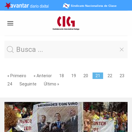
Sindicato Nacionalista de Clase
« Primeiro
« Anterior
18
19
20
21
22
23
24
Seguinte
Último »