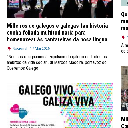
Qu
ma
Milleiros de galegos e galegas fan historia
mo
cunha foliada multitudinaria para
homenaxear ás cantareiras da nosa lingua
A m
Nacional -
17 Mai 2025
da 
“Non nos resignamos á expulsión do galego de todos os
ámbitos da vida social”, di Marcos Maceira, portavoz de
Queremos Galego
Mi
Co