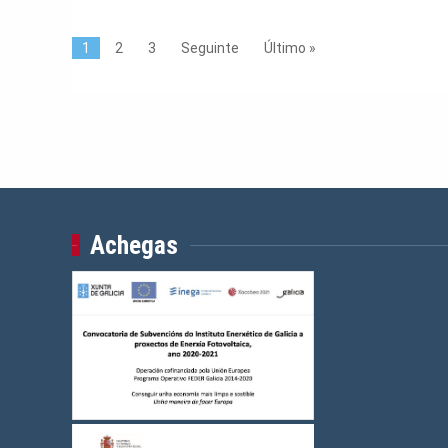
1
2
3
Seguinte
Último »
Achegas