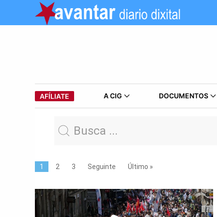
A CIG
DOCUMENTOS
AFÍLIATE
1
2
3
Seguinte
Último »