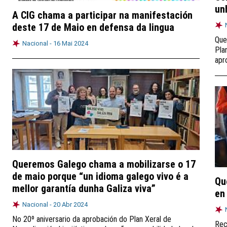
un
A CIG chama a participar na manifestación
deste 17 de Maio en defensa da lingua
Que
Nacional -
16 Mai 2024
Pla
apr
Queremos Galego chama a mobilizarse o 17
de maio porque “un idioma galego vivo é a
Qu
mellor garantía dunha Galiza viva”
en
Nacional -
20 Abr 2024
No 20º aniversario da aprobación do Plan Xeral de
Rec