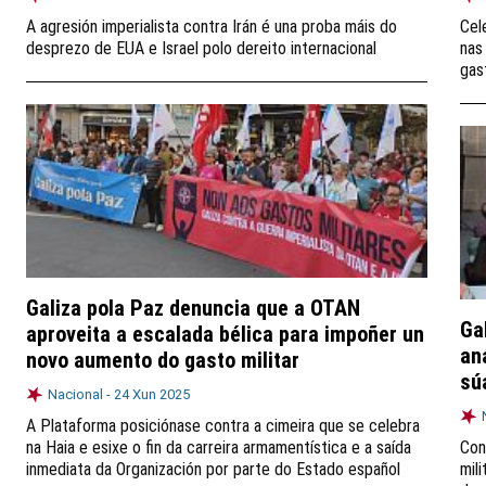
A agresión imperialista contra Irán é una proba máis do
Cel
desprezo de EUA e Israel polo dereito internacional
nas
gast
Galiza pola Paz denuncia que a OTAN
Ga
aproveita a escalada bélica para impoñer un
an
novo aumento do gasto militar
sú
Nacional -
24 Xun 2025
A Plataforma posiciónase contra a cimeira que se celebra
na Haia e esixe o fin da carreira armamentística e a saída
Con
inmediata da Organización por parte do Estado español
mil