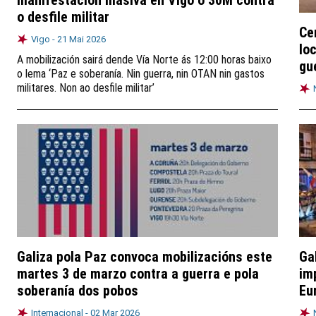
manifestación masiva en Vigo o 30M contra
o desfile militar
Ce
Vigo -
21 Mai 2026
lo
A mobilización sairá dende Vía Norte ás 12:00 horas baixo
gu
o lema ‘Paz e soberanía. Nin guerra, nin OTAN nin gastos
militares. Non ao desfile militar’
Galiza pola Paz convoca mobilizacións este
Ga
martes 3 de marzo contra a guerra e pola
im
soberanía dos pobos
Eu
Internacional -
02 Mar 2026