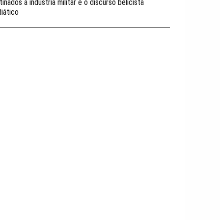
inados á industria militar e o discurso belicista
iático