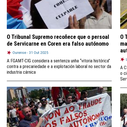
O Tribunal Supremo recoñece que o persoal
O 
de Servicarne en Coren era falso autónomo
ma
au
Ourense -
31 Out 2025
A FGAMT-CIG considera a sentenza unha “vitoria histórica”
contra a precariedade e a explotación laboral no sector da
A C
industria cárnica
o c
Ser