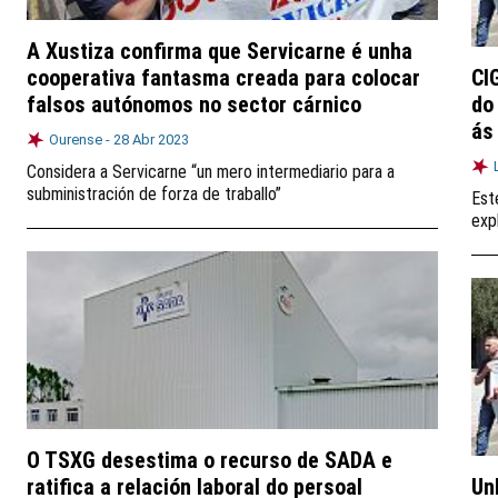
A Xustiza confirma que Servicarne é unha
cooperativa fantasma creada para colocar
CI
falsos autónomos no sector cárnico
do
ás
Ourense -
28 Abr 2023
Considera a Servicarne “un mero intermediario para a
subministración de forza de traballo”
Est
exp
O TSXG desestima o recurso de SADA e
ratifica a relación laboral do persoal
Un