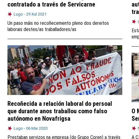
contratado a través de Servicarne
au
tr
Lugo -
29 Xul 2021
Un paso máis no recoñecemento pleno dos dereitos
laborais destes/as traballadores/as
Est
emp
Recoñecida a relación laboral do persoal
que durante anos traballou como falso
O 
autónomo en Novafrigsa
Se
Lugo -
06 Mai 2020
Prestaban servizos na empresa (do Grupo Coren) a través
A C