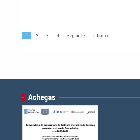
1
2
3
4
Seguinte
Último »
Achegas