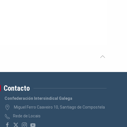
Contacto
Confederación Intersindical Galega
Miguel Ferro Caaveiro 10, Santiago de Compostela
Rede de Locais