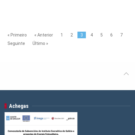
« Primeiro
« Anterior
1
2
3
4
5
6
7
Seguinte
Último »
Achegas