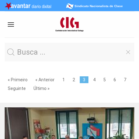
Sindicato Nacionalista de Clase
« Primeiro
« Anterior
1
2
3
4
5
6
7
Seguinte
Último »