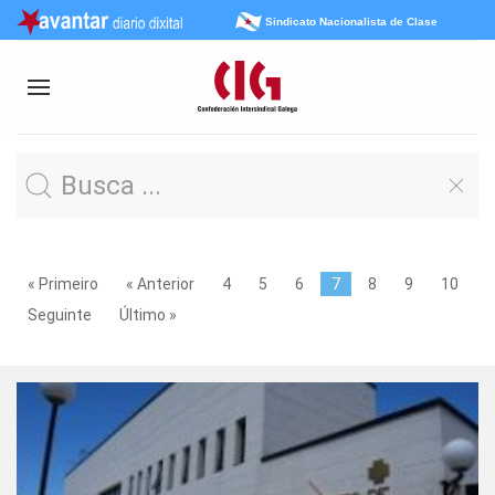
Sindicato Nacionalista de Clase
« Primeiro
« Anterior
4
5
6
7
8
9
10
Seguinte
Último »