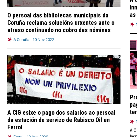
A 
in
as
O persoal das bibliotecas municipais da
Coruña reclama solucións urxentes ante o
atraso continuado no cobro das nóminas
A Coruña -
10 Nov 2022
Pr
pa
te
A CIG esixe o pago dos salarios ao persoal
da estación de servizo de Rabisco Oil en
Ferrol
A C
Ins
Ferrol -
12 Xun 2020