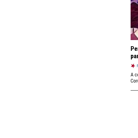
Pe
pa
A c
Cor