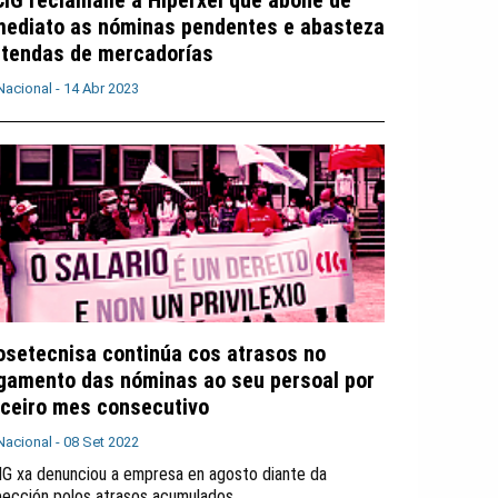
CIG reclámalle a Hiperxel que abone de
mediato as nóminas pendentes e abasteza
 tendas de mercadorías
Nacional -
14 Abr 2023
osetecnisa continúa cos atrasos no
gamento das nóminas ao seu persoal por
rceiro mes consecutivo
Nacional -
08 Set 2022
IG xa denunciou a empresa en agosto diante da
pección polos atrasos acumulados