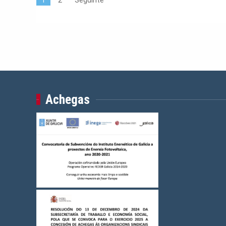
1
2
Seguinte
Achegas