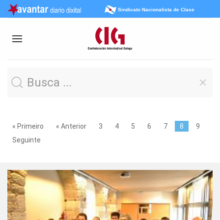
Sindicato Nacionalista de Clase
« Primeiro
« Anterior
3
4
5
6
7
8
9
Seguinte