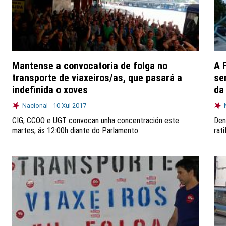
Mantense a convocatoria de folga no
A 
transporte de viaxeiros/as, que pasará a
se
indefinida o xoves
da
Nacional -
10 Xul 2017
CIG, CCOO e UGT convocan unha concentración este
Den
martes, ás 12:00h diante do Parlamento
rat