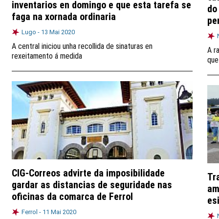
inventarios en domingo e que esta tarefa se
do
faga na xornada ordinaria
pe
Lugo -
13 Mai 2020
A central iniciou unha recollida de sinaturas en
A r
rexeitamento á medida
que
CIG-Correos advirte da imposibilidade
Tr
gardar as distancias de seguridade nas
am
oficinas da comarca de Ferrol
es
Ferrol -
11 Mai 2020