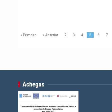
« Primeiro
« Anterior
2
3
4
5
6
7
Achegas