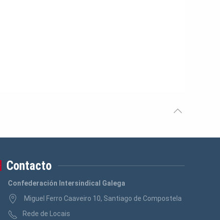
Contacto
Confederación Intersindical Galega
Miguel Ferro Caaveiro 10, Santiago de Compostela
Rede de Locais