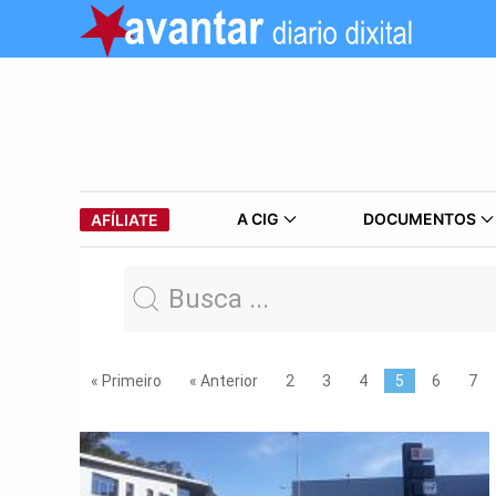
A CIG
DOCUMENTOS
AFÍLIATE
« Primeiro
« Anterior
2
3
4
5
6
7