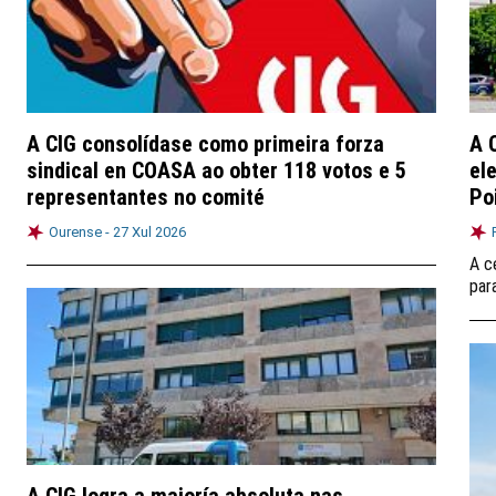
A CIG consolídase como primeira forza
A 
sindical en COASA ao obter 118 votos e 5
el
representantes no comité
Po
Ourense -
27 Xul 2026
A c
par