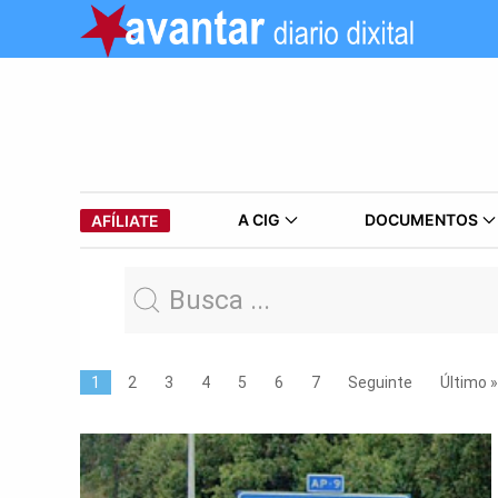
A CIG
DOCUMENTOS
AFÍLIATE
1
2
3
4
5
6
7
Seguinte
Último »