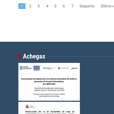
1
2
3
4
5
6
7
Seguinte
Último »
Achegas