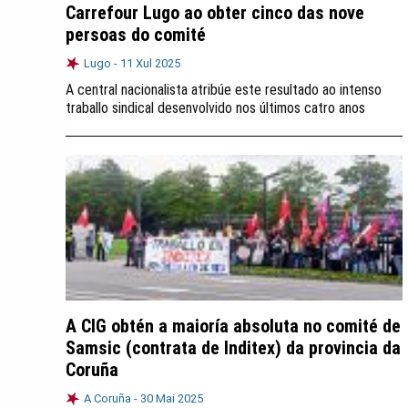
Carrefour Lugo ao obter cinco das nove
persoas do comité
Lugo -
11 Xul 2025
A central nacionalista atribúe este resultado ao intenso
traballo sindical desenvolvido nos últimos catro anos
A CIG obtén a maioría absoluta no comité de
Samsic (contrata de Inditex) da provincia da
Coruña
A Coruña -
30 Mai 2025