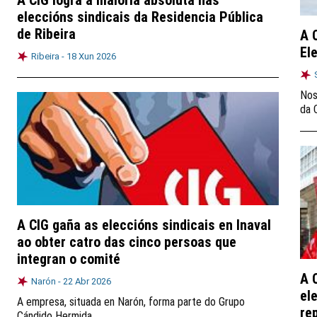
A CIG logra a maioría absoluta nas
eleccións sindicais da Residencia Pública
de Ribeira
A 
El
Ribeira -
18 Xun 2026
Nos
da 
A CIG gaña as eleccións sindicais en Inaval
ao obter catro das cinco persoas que
integran o comité
A 
Narón -
22 Abr 2026
el
A empresa, situada en Narón, forma parte do Grupo
re
Cándido Hermida