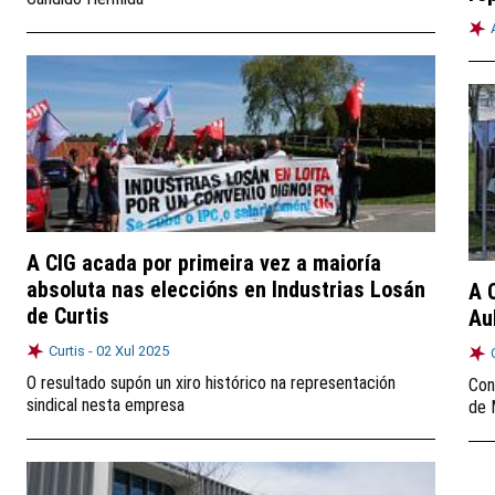
A CIG acada por primeira vez a maioría
absoluta nas eleccións en Industrias Losán
A 
de Curtis
Au
Curtis -
02 Xul 2025
O resultado supón un xiro histórico na representación
Con
sindical nesta empresa
de 