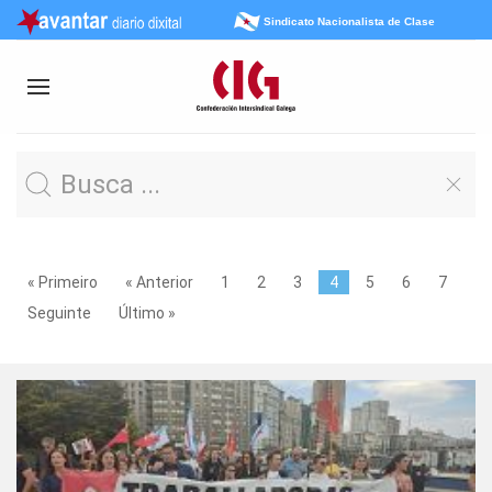
Sindicato Nacionalista de Clase
« Primeiro
« Anterior
1
2
3
4
5
6
7
Seguinte
Último »