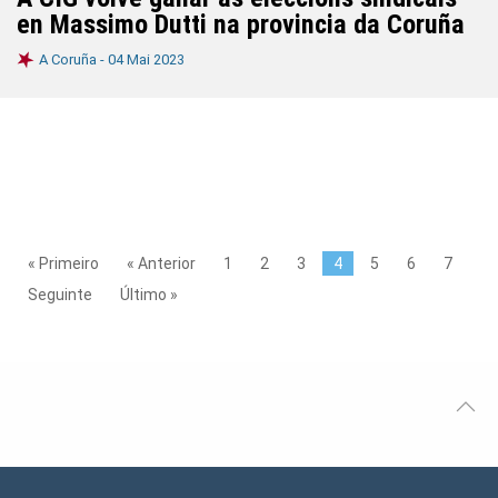
en Massimo Dutti na provincia da Coruña
A Coruña -
04 Mai 2023
« Primeiro
« Anterior
1
2
3
4
5
6
7
Seguinte
Último »