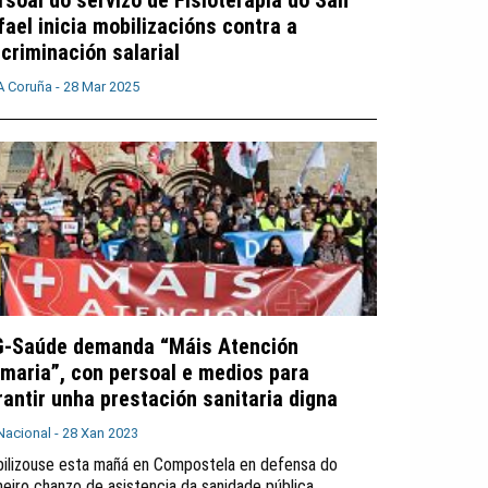
rsoal do servizo de Fisioterapia do San
fael inicia mobilizacións contra a
scriminación salarial
A Coruña -
28 Mar 2025
G-Saúde demanda “Máis Atención
imaria”, con persoal e medios para
rantir unha prestación sanitaria digna
Nacional -
28 Xan 2023
ilizouse esta mañá en Compostela en defensa do
meiro chanzo de asistencia da sanidade pública