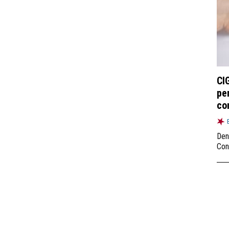
CI
pe
co
Den
Con