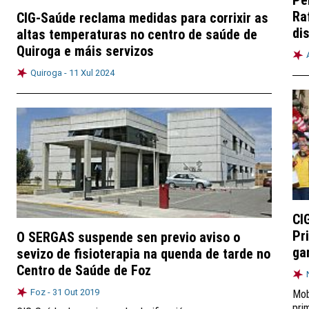
Pe
Ra
CIG-Saúde reclama medidas para corrixir as
di
altas temperaturas no centro de saúde de
Quiroga e máis servizos
Quiroga -
11 Xul 2024
CI
Pr
O SERGAS suspende sen previo aviso o
ga
sevizo de fisioterapia na quenda de tarde no
Centro de Saúde de Foz
Foz -
31 Out 2019
Mob
pri