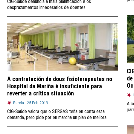
CIG-Saúde denuncia a mala planificación e os
desprazamentos innecesarios de doentes
CI
de
A contratación de dous fisioterapeutas no
Oc
Hospital da Mariña é insuficiente para
reverter a crítica situación
Burela -
25 Feb 2019
A c
par
CIG-Saúde valora que o SERGAS teña en conta esta
demanda, pero pide pór en marcha un plan de mellora