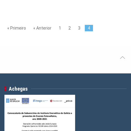
« Primeiro
« Anterior
1
2
3
4
Achegas