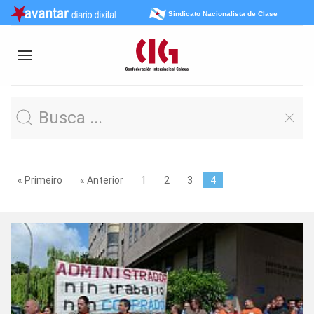
Sindicato Nacionalista de Clase
« Primeiro
« Anterior
1
2
3
4