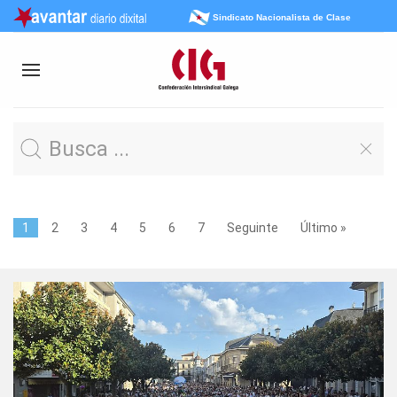
Sindicato Nacionalista de Clase
1
2
3
4
5
6
7
Seguinte
Último »