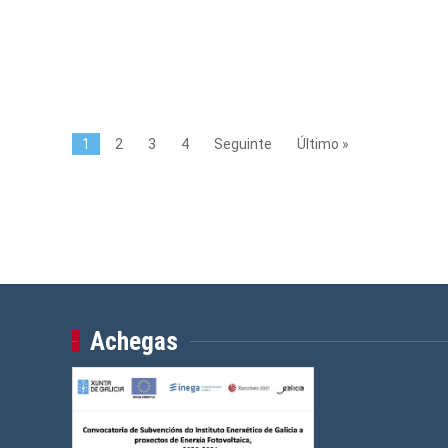
1
2
3
4
Seguinte
Último »
Achegas