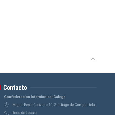
Contacto
Confederación Intersindical Galega
Miguel Ferro Caaveiro 10, Santiago de Compostela
Rede de Locais