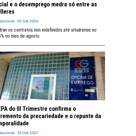
cial e o desemprego medra só entre as
lleres
Nacional -
03 Set 2024
ran os contratos non indefinidos até situárense no
6% no mes de agosto
EPA do III Trimestre confirma o
cremento da precariedade e o repunte da
mporalidade
Nacional -
26 Out 2023