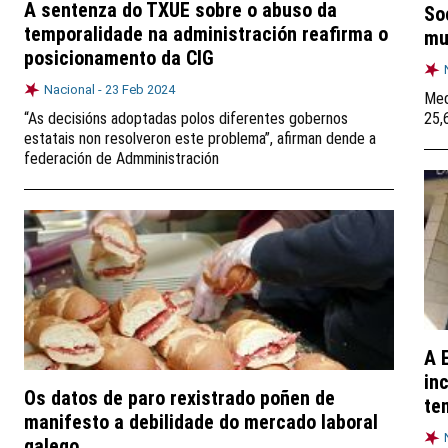
A sentenza do TXUE sobre o abuso da
So
temporalidade na administración reafirma o
mu
posicionamento da CIG
Nacional -
23 Feb 2024
Med
“As decisións adoptadas polos diferentes gobernos
25,
estatais non resolveron este problema”, afirman dende a
federación de Admministración
A 
in
Os datos de paro rexistrado poñen de
te
manifesto a debilidade do mercado laboral
galego