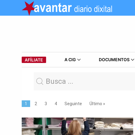
A CIG
DOCUMENTOS
AFÍLIATE
1
2
3
4
Seguinte
Último »