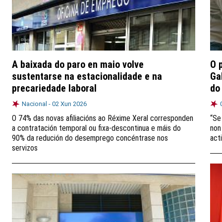
A baixada do paro en maio volve
O 
sustentarse na estacionalidade e na
Ga
precariedade laboral
do
Nacional -
02 Xun 2026
O 74% das novas afiliacións ao Réxime Xeral corresponden
“Se
a contratación temporal ou fixa-descontinua e máis do
non
90% da redución do desemprego concéntrase nos
act
servizos