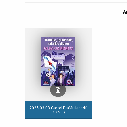
A
2025 03 08 Cartel DiaMuller.pdf
(1.3 MiB)