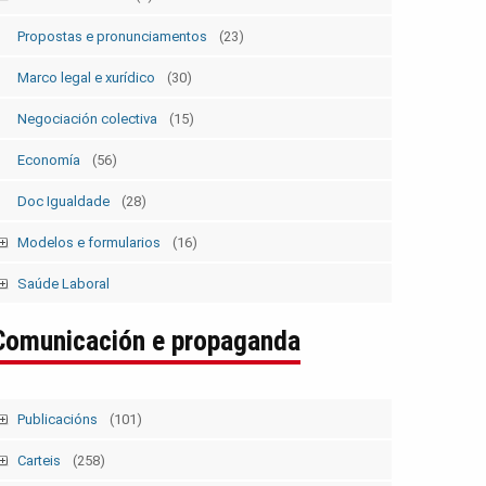
Estatutos
(5)
Propostas e pronunciamentos
(23)
Marco legal e xurídico
(30)
Negociación colectiva
(15)
Economía
(56)
Doc Igualdade
(28)
Modelos e formularios
(16)
Modelos SolicitudesPermisos
(2)
Saúde Laboral
Modelos ElecSind. OrganosRepresent.
(5)
Publicacións 1
Comunicación e propaganda
Publicacións 2
Boletín
Publicacións
(101)
Tempo Sindical
(7)
Carteis
(258)