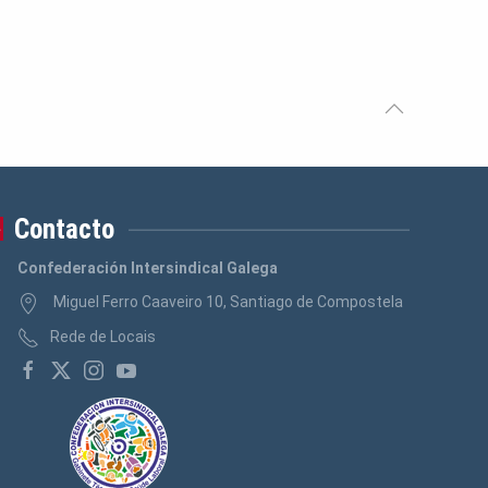
Logos Banca, Aforro
(3)
Logos Administración Pública
(3)
Contacto
Confederación Intersindical Galega
Miguel Ferro Caaveiro 10, Santiago de Compostela
Rede de Locais