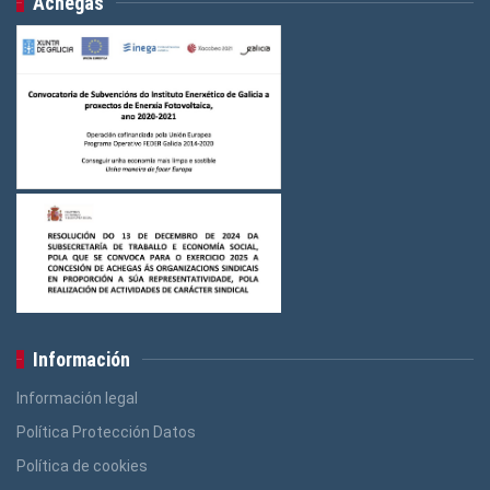
Achegas
Logos Indústria
(3)
Logos FGAMT
(3)
Logos Ensino
(3)
Logos Construcción e Madeira
(3)
Logos Banca, Aforro
(3)
Logos Administración Pública
(3)
Información
Información legal
Política Protección Datos
Política de cookies