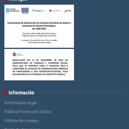
Logos Indústria
(3)
Logos FGAMT
(3)
Logos Ensino
(3)
Logos Construcción e Madeira
(3)
Logos Banca, Aforro
(3)
Logos Administración Pública
(3)
Información
Información legal
Política Protección Datos
Política de cookies