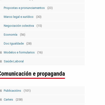
Estatutos
(5)
Propostas e pronunciamentos
(23)
Marco legal e xurídico
(30)
Negociación colectiva
(15)
Economía
(56)
Doc Igualdade
(28)
Modelos e formularios
(16)
Modelos SolicitudesPermisos
(2)
Saúde Laboral
Modelos ElecSind. OrganosRepresent.
(5)
Publicacións 1
Comunicación e propaganda
Publicacións 2
Boletín
Publicacións
(101)
Tempo Sindical
(7)
Carteis
(258)