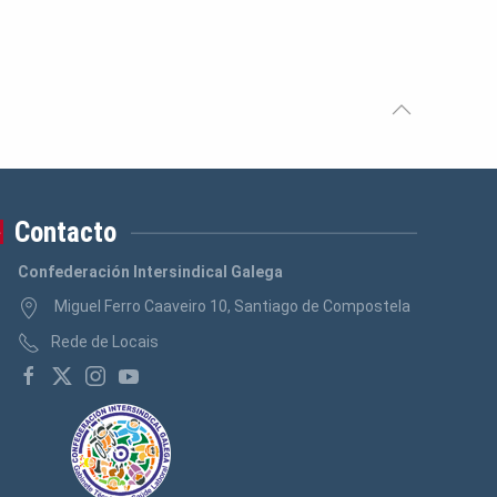
Logos Banca, Aforro
(3)
Logos Administración Pública
(3)
Contacto
Confederación Intersindical Galega
Miguel Ferro Caaveiro 10, Santiago de Compostela
Rede de Locais