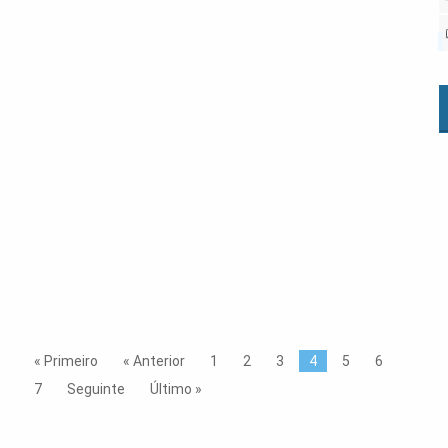
Folga en Citroen contra o incremento dos ritmos
de traballo (15-07-2017)
Seguinte
Anterior
Seguinte
Ocupación das oficinas da UTE da Ponte de
Rande (13-07-2017)
« Primeiro
« Anterior
1
2
3
4
5
6
7
Seguinte
Último »