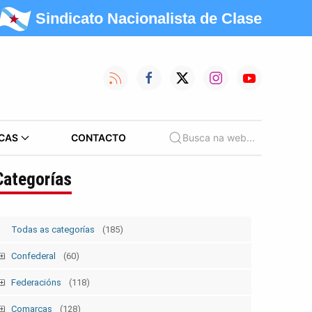
Sindicato Nacionalista de Clase
CAS
CONTACTO
Busca na web...
Categorías
Todas as categorías
(185)
Confederal
(60)
Mobilizacións
(39)
Federacións
(118)
Nacionais
(25)
Campañas
(12)
Administración Pública
(10)
Comarcas
(128)