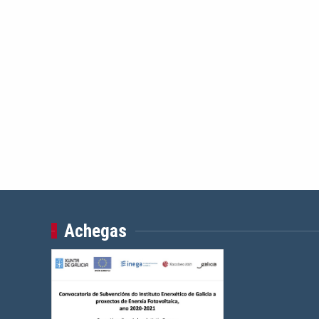
Anterior
Protesta contra represión en Autobuses Ojea de
Ponteareas (06-07-2016)
Achegas