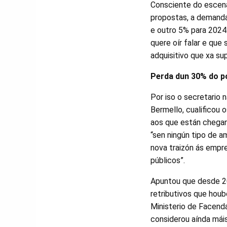
Consciente do escenar
propostas, a demanda
e outro 5% para 2024.
quere oír falar e que
adquisitivo que xa su
Perda dun 30% do po
Por iso o secretario 
Bermello, cualificou 
aos que están chegan
“sen ningún tipo de a
nova traizón ás emp
públicos”.
Apuntou que desde 2
retributivos que hou
Ministerio de Facenda
considerou aínda máis