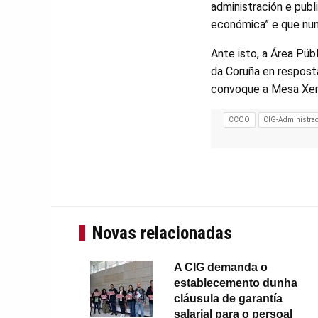
administración e pub
económica” e que nun
Ante isto, a Área Púb
da Coruña en respost
convoque a Mesa Xeral
CCOO
CIG-Administrac
Novas relacionadas
A CIG demanda o
establecemento dunha
cláusula de garantía
salarial para o persoal