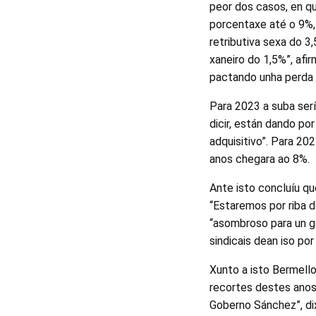
peor dos casos, en qu
porcentaxe até o 9%, 
retributiva sexa do 3
xaneiro do 1,5%”, afi
pactando unha perda 
Para 2023 a suba ser
dicir, están dando po
adquisitivo”. Para 2
anos chegara ao 8%.
Ante isto concluíu qu
“Estaremos por riba d
“asombroso para un g
sindicais dean iso por
Xunto a isto Bermello
recortes destes anos
Goberno Sánchez”, dix