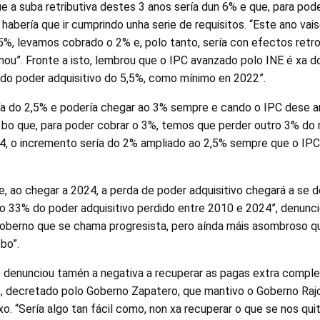
e a suba retributiva destes 3 anos sería dun 6% e que, para pod
habería que ir cumprindo unha serie de requisitos. “Este ano vai
,5%, levamos cobrado o 2% e, polo tanto, sería con efectos ret
rmou”. Fronte a isto, lembrou que o IPC avanzado polo INE é xa 
do poder adquisitivo do 5,5%, como mínimo en 2022”.
ía do 2,5% e podería chegar ao 3% sempre e cando o IPC dese a
r bo que, para poder cobrar o 3%, temos que perder outro 3% do
024, o incremento sería do 2% ampliado ao 2,5% sempre que o I
e, ao chegar a 2024, a perda de poder adquisitivo chegará a se d
o 33% do poder adquisitivo perdido entre 2010 e 2024”, denunci
oberno que se chama progresista, pero aínda máis asombroso qu
 bo”.
 denunciou tamén a negativa a recuperar as pagas extra complet
, decretado polo Goberno Zapatero, que mantivo o Goberno Raj
o. “Sería algo tan fácil como, non xa recuperar o que se nos qui