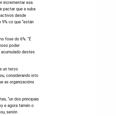
er incrementar esa
se pactar que a suba
roactivos desde
do 9% co que “están
no fose do 6%. “É
 noso poder
PC acumulado destes
e un terzo.
ou, considerando isto
e as organizacións
as, “un dos principais
oy e agora tamén o
tou, senón