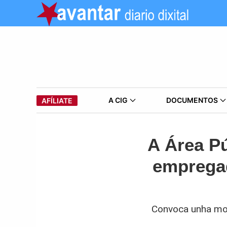
A CIG
DOCUMENTOS
AFÍLIATE
A Área Pú
empregad
Convoca unha mob