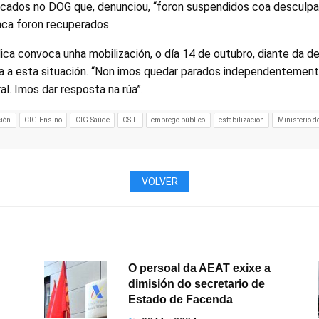
licados no DOG que, denunciou, “foron suspendidos coa desculpa
ca foron recuperados.
lica convoca unha mobilización, o día 14 de outubro, diante da 
a a esta situación. “Non imos quedar parados independentemen
. Imos dar resposta na rúa”.
ión
CIG-Ensino
CIG-Saúde
CSIF
emprego público
estabilización
Ministerio d
VOLVER
O persoal da AEAT exixe a
dimisión do secretario de
Estado de Facenda