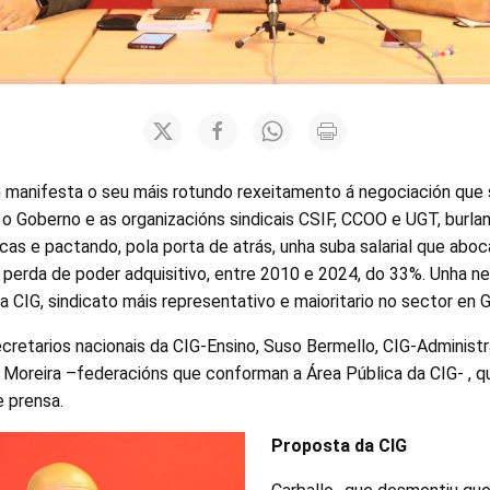
G manifesta o seu máis rotundo rexeitamento á negociación que 
o Goberno e as organizacións sindicais CSIF, CCOO e UGT, burla
cas e pactando, pola porta de atrás, unha suba salarial que aboc
 perda de poder adquisitivo, entre 2010 e 2024, do 33%. Unha ne
a CIG, sindicato máis representativo e maioritario no sector en G
ecretarios nacionais da CIG-Ensino, Suso Bermello, CIG-Administra
 Moreira –federacións que conforman a Área Pública da CIG- ,
e prensa.
Proposta da CIG