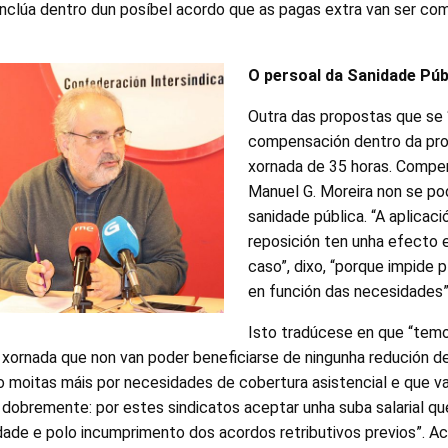
nclúa dentro dun posíbel acordo que as pagas extra van ser com
O persoal da Sanidade Pú
Outra das propostas que se
compensación dentro da pro
xornada de 35 horas. Compe
Manuel G. Moreira non se pod
sanidade pública. “A aplicaci
reposición ten unha efecto 
caso”, dixo, “porque impide p
en función das necesidades”
Isto tradúcese en que “temo
xornada que non van poder beneficiarse de ningunha redución de
 moitas máis por necesidades de cobertura asistencial e que va
 dobremente: por estes sindicatos aceptar unha suba salarial que
edade e polo incumprimento dos acordos retributivos previos”. A