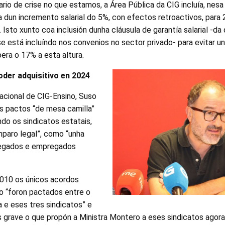
io de crise no que estamos, a Área Pública da CIG incluía, nesa
 dun incremento salarial do 5%, con efectos retroactivos, para
 Isto xunto coa inclusión dunha cláusula de garantía salarial -d
 se está incluíndo nos convenios no sector privado- para evitar 
pera o 17% a esta altura.
der adquisitivo en 2024
nacional de CIG-Ensino, Suso
os pactos “de mesa camilla”
do os sindicatos estatais,
mparo legal”, como “unha
regados e empregados
010 os únicos acordos
bo “foron pactados entre o
 e eses tres sindicatos” e
 grave o que propón a Ministra Montero a eses sindicatos agora