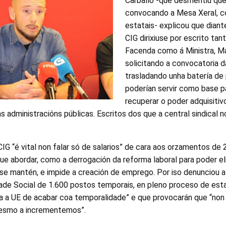
Carballo -que desmentiu qu
convocando a Mesa Xeral, c
estatais- explicou que diant
CIG dirixiuse por escrito tan
Facenda como á Ministra, M
solicitando a convocatoria 
trasladando unha batería de
poderían servir como base par
recuperar o poder adquisitiv
as administracións públicas. Escritos dos que a central sindical 
 CIG “é vital non falar só de salarios” de cara aos orzamentos de 
ue abordar, como a derrogación da reforma laboral para poder el
 se mantén, e impide a creación de emprego. Por iso denunciou 
ade Social de 1.600 postos temporais, en pleno proceso de estab
a a UE de acabar coa temporalidade” e que provocarán que “no
mesmo a incrementemos”.