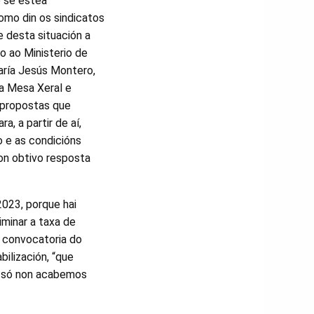
e se estea
omo din os sindicatos
e desta situación a
to ao Ministerio de
aría Jesús Montero,
da Mesa Xeral e
 propostas que
a, a partir de aí,
o e as condicións
non obtivo resposta
2023, porque hai
iminar a taxa de
a convocatoria do
ilización, “que
n só non acabemos