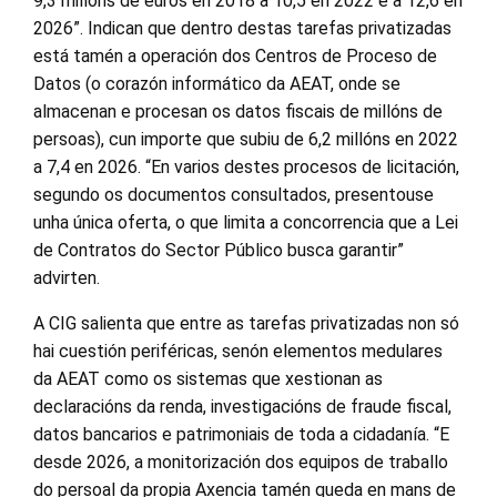
9,3 millóns de euros en 2018 a 10,5 en 2022 e a 12,6 en
2026”. Indican que dentro destas tarefas privatizadas
está tamén a operación dos Centros de Proceso de
Datos (o corazón informático da AEAT, onde se
almacenan e procesan os datos fiscais de millóns de
persoas), cun importe que subiu de 6,2 millóns en 2022
a 7,4 en 2026. “En varios destes procesos de licitación,
segundo os documentos consultados, presentouse
unha única oferta, o que limita a concorrencia que a Lei
de Contratos do Sector Público busca garantir”
advirten.
A CIG salienta que entre as tarefas privatizadas non só
hai cuestión periféricas, senón elementos medulares
da AEAT como os sistemas que xestionan as
declaracións da renda, investigacións de fraude fiscal,
datos bancarios e patrimoniais de toda a cidadanía. “E
desde 2026, a monitorización dos equipos de traballo
do persoal da propia Axencia tamén queda en mans de