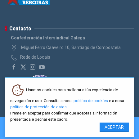
Contacto
Confederación Intersindical Galega
Miguel Ferro Caaveiro 10, Santiago de Compostela
Rede de Locais
Usamos cookies para mellorar a túa experiencia de
navegación e uso. Consulta a nosa
política de cookies
e a nosa
política de protección de datos
.
Preme en aceptar para confirmar que aceptas a información
presentada e pechar este cadro.
2026 CIG. Confederación Intersindical Galega - Miguel Ferro
ACEPTAR
Caaveiro 10, Santiago de Compostela