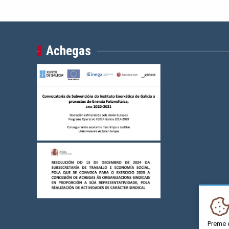
Achegas
Preme 