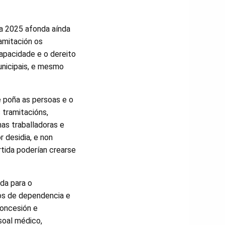
a 2025 afonda aínda
amitación os
apacidade e o dereito
municipais, e mesmo
e poña as persoas e o
 tramitacións,
as traballadoras e
r desidia, e non
tida poderían crearse
rda para o
os de dependencia e
concesión e
soal médico,