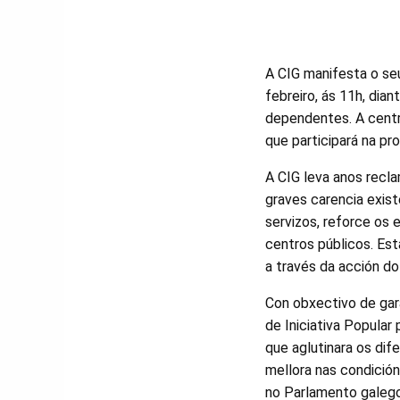
A CIG manifesta o seu
febreiro, ás 11h, dia
dependentes. A centr
que participará na pr
A CIG leva anos recl
graves carencia exist
servizos, reforce os 
centros públicos. Es
a través da acción do
Con obxectivo de gar
de Iniciativa Popular
que aglutinara os dif
mellora nas condición
no Parlamento galego