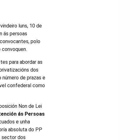
indeiro luns, 10 de
ón ás persoas
 convocantes, polo
se convoquen.
tes para abordar as
privatizacións dos
 o número de prazas e
ivel confederal como
posición Non de Lei
tención ás Persoas
ecuados e unha
ioría absoluta do PP
o sector dos