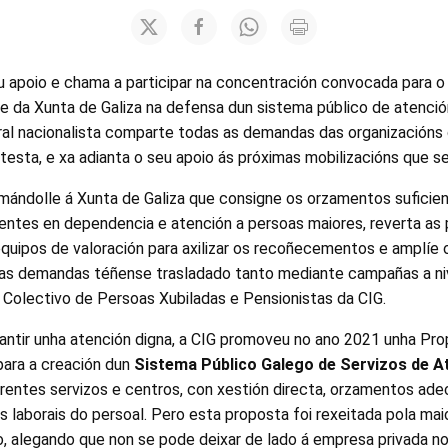
 apoio e chama a participar na concentración convocada para o v
nte da Xunta de Galiza na defensa dun sistema público de atenci
al nacionalista comparte todas as demandas das organizacións
otesta, e xa adianta o seu apoio ás próximas mobilizacións que 
amándolle á Xunta de Galiza que consigne os orzamentos suficien
entes en dependencia e atención a persoas maiores, reverta as 
equipos de valoración para axilizar os recoñecementos e amplíe
tas demandas téñense trasladado tanto mediante campañas a n
 Colectivo de Persoas Xubiladas e Pensionistas da CIG.
antir unha atención digna, a CIG promoveu no ano 2021 unha Pro
 para a creación dun
Sistema Público Galego de Servizos de A
erentes servizos e centros, con xestión directa, orzamentos ad
s laborais do persoal. Pero esta proposta foi rexeitada pola ma
, alegando que non se pode deixar de lado á empresa privada n