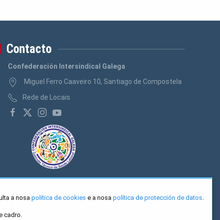
Contacto
Confederación Intersindical Galega
Miguel Ferro Caaveiro 10, Santiago de Compostela
Rede de Locais
ulta a nosa
política de cookies
e a nosa
política de protección de datos
.
e cadro.