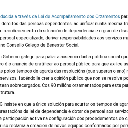
roducida a través da Lei de Acompañamento dos Orzamentos
par
s dereitos das persoas dependentes, ao unificar nunha mesma tr
 recoñecemento da situación de dependencia e o grao de disc
r persoal especializado, derivar responsabilidades aos servizos 
ón no Consello Galego de Benestar Social.
o Goberno galego para paliar a ausencia dunha política social qu
o é o anuncio de gratificar ao persoal público para que axilice as
s polos tempos de agarda das resolucións (que superan o ano) n
servizos, facéndolle crer a opinión pública que non se resolve po
tean sobrecargados. Cos 90 millóns orzamentados para esta par
trutura.
G insiste en que a única solución para acurtar os tempos de aga
estacións da lei de dependencia é dotar de persoal aos serviz
le participación activa na configuración dos procedementos de 
 iso reclama a creación de novos equipos conformados por per