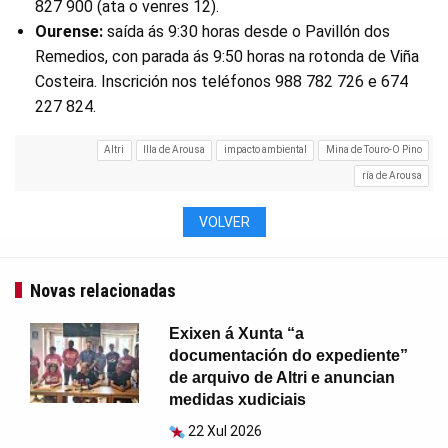
827 900 (ata o venres 12).
Ourense:
saída ás 9:30 horas desde o Pavillón dos
Remedios, con parada ás 9:50 horas na rotonda de Viña
Costeira. Inscrición nos teléfonos 988 782 726 e 674
227 824.
Altri
Illa de Arousa
impacto ambiental
Mina de Touro-O Pino
ría de Arousa
VOLVER
Novas relacionadas
Exixen á Xunta “a
documentación do expediente”
de arquivo de Altri e anuncian
medidas xudiciais
22 Xul 2026