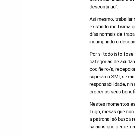
descontinuo”.
Así mesmo, traballar n
existindo moitísima q
días normais de traba
incumprindo o descans
Por si todo isto fos
categorías de axudant
cociñeiro/a, recepcion
superan o SMI, sexan 
responsabilidade, nin
crecer os seus benefi
Nestes momentos está
Lugo, mesas que non 
a patronal só busca r
salarios que perpetúa