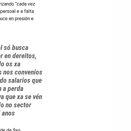
rizando “cada vez
persoal e a falta
duce en presión e
l só busca
r en dereitos,
do os xa
s nos convenios
do salarios que
n a perda
va que xa se vén
o no sector
i anos
de de fixo