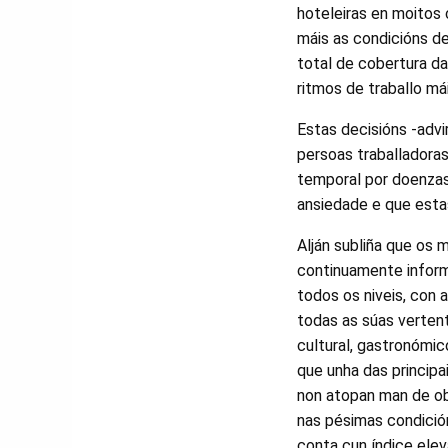
hoteleiras en moitos
máis as condicións de
total de cobertura da
ritmos de traballo má
Estas decisións -adv
persoas traballadora
temporal por doenzas
ansiedade e que est
Alján subliña que os 
continuamente inform
todos os niveis, con 
todas as súas vertent
cultural, gastronómic
que unha das principa
non atopan man de obr
nas pésimas condición
conta cun índice ele