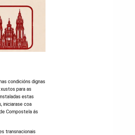
has condicións dignas
s xustos para as
instaladas estas
, iniciarase coa
o de Compostela ás
es transnacionais