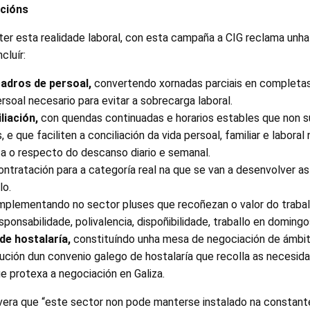
acións
ter esta realidade laboral, con esta campaña a CIG reclama unha
cluír:
adros de persoal,
convertendo xornadas parciais en completas
rsoal necesario para evitar a sobrecarga laboral.
liación,
con quendas continuadas e horarios estables que non s
, e que faciliten a conciliación da vida persoal, familiar e laboral
a o respecto do descanso diario e semanal.
ntratación para a categoría real na que se van a desenvolver as
lo.
mplementando no sector pluses que recoñezan o valor do traball
onsabilidade, polivalencia, dispoñibilidade, traballo en domingos
de hostalaría,
constituíndo unha mesa de negociación de ámbi
ución dun convenio galego de hostalaría que recolla as necesid
e protexa a negociación en Galiza.
evera que “este sector non pode manterse instalado na constant