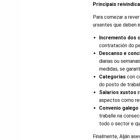
Principais reivindic
Para comezar a rever
urxentes que deben in
Incremento dos c
contratación do pe
Descanso e conci
diarias ou semanais
medidas, se garant
Categorías
con co
do posto de trabal
Salarios xustos
i
aspectos como resp
Convenio galego 
traballe na consec
todo o sector e qu
Finalmente, Alján as