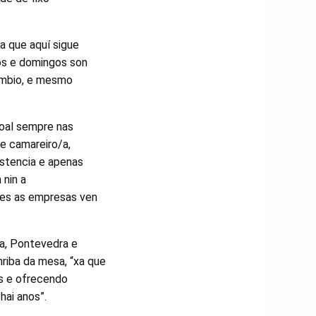
xa que aquí sigue
vos e domingos son
cambio, e mesmo
soal sempre nas
de camareiro/a,
sistencia e apenas
 nin a
ntres as empresas ven
a, Pontevedra e
riba da mesa, “xa que
os e ofrecendo
hai anos”.