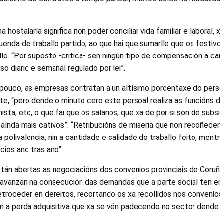
a hostalaría significa non poder conciliar vida familiar e laboral, 
uenda de traballo partido, ao que hai que sumarlle que os festi
llo. “Por suposto -critica- sen ningún tipo de compensación a 
o diario e semanal regulado por lei”.
e pouco, as empresas contratan a un altísimo porcentaxe do per
e, “pero dende o minuto cero este persoal realiza as funcións 
ista, etc, o que fai que os salarios, que xa de por si son de sub
aínda mais cativos”. “Retribucións de miseria que non recoñecen
 a polivalencia, nin a cantidade e calidade do traballo feito, me
cios ano tras ano”.
n abertas as negociacións dos convenios provinciais de Coruñ
avanzan na consecución das demandas que a parte social ten en
etroceder en dereitos, recortando os xa recollidos nos conveni
n a perda adquisitiva que xa se vén padecendo no sector dende 