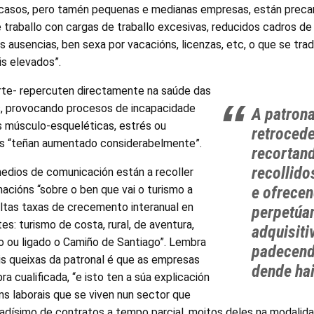
 casos, pero tamén pequenas e medianas empresas, están preca
 traballo con cargas de traballo excesivas, reducidos cadros de 
s ausencias, ben sexa por vacacións, licenzas, etc, o que se tra
is elevados”.
irte- repercuten directamente na saúde das
s, provocando procesos de incapacidade
A patrona
 músculo-esqueléticas, estrés ou
retrocede
as “teñan aumentado considerabelmente”.
recortan
recollido
medios de comunicación están a recoller
acións “sobre o ben que vai o turismo a
e ofrecen
altas taxas de crecemento interanual en
perpetúa
es: turismo de costa, rural, de aventura,
adquisiti
o ou ligado o Camiño de Santiago”. Lembra
padecend
is queixas da patronal é que as empresas
dende ha
a cualificada, “e isto ten a súa explicación
s laborais que se viven nun sector que
vadísimo de contratos a tempo parcial, moitos deles na modalida