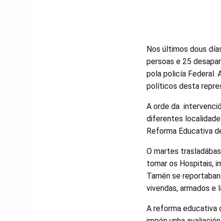
Nos últimos dous día
persoas e 25 desapar
pola policía Federal.
políticos desta repre
A orde da intervenció
diferentes localidade
Reforma Educativa d
O martes trasladábas
tomar os Hospitais, i
Tamén se reportaban 
vivendas, armados e 
A reforma educativa 
impón unha avaliación