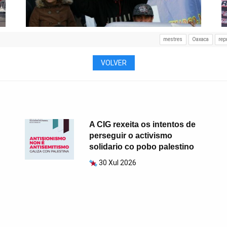
mestres
Oaxaca
rep
VOLVER
A CIG rexeita os intentos de
perseguir o activismo
solidario co pobo palestino
30 Xul 2026