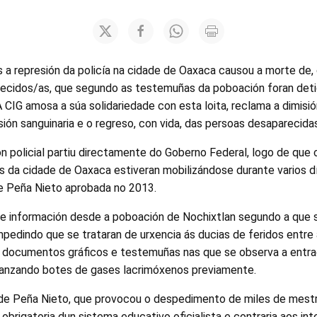
s a represión da policía na cidade de Oaxaca causou a morte de
ecidos/as, que segundo as testemuñas da poboación foran det
 A CIG amosa a súa solidariedade con esta loita, reclama a dimis
sión sanguinaria e o regreso, con vida, das persoas desaparecida
n policial partiu directamente do Goberno Federal, logo de que
s da cidade de Oaxaca estiveran mobilizándose durante varios d
e Peña Nieto aprobada no 2013.
e información desde a poboación de Nochixtlan segundo a que se
mpedindo que se trataran de urxencia ás ducias de feridos entre a
documentos gráficos e testemuñas nas que se observa a entrad
lanzando botes de gases lacrimóxenos previamente.
de Peña Nieto, que provocou o despedimento de miles de mestr
 obrigatoria dun sistema educativo oficialista e contraria aos in