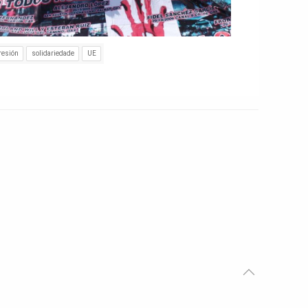
resión
solidariedade
UE