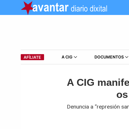
A CIG
DOCUMENTOS
AFÍLIATE
A CIG manife
os
Denuncia a “represión san