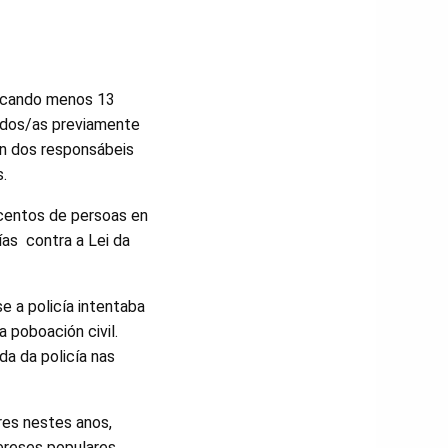
, cando menos 13
idos/as previamente
ión dos responsábeis
s.
 centos de persoas en
ías contra a Lei da
 a policía intentaba
 poboación civil.
a da policía nas
es nestes anos,
tereses populares.