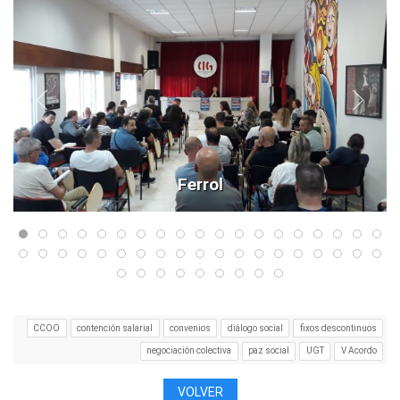
Ferrol
CCOO
contención salarial
convenios
diálogo social
fixos descontinuos
negociación colectiva
paz social
UGT
V Acordo
VOLVER