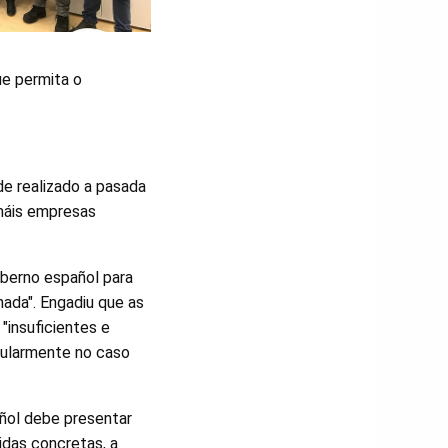
que permita o
de realizado a pasada
máis empresas
berno español para
nada". Engadiu que as
"insuficientes e
icularmente no caso
añol debe presentar
idas concretas, a