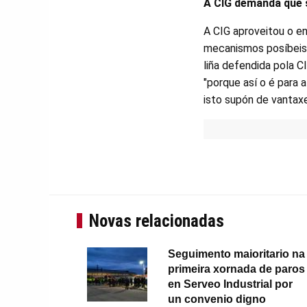
A CIG demanda que s
A CIG aproveitou o e
mecanismos posíbeis p
liña defendida pola C
"porque así o é para 
isto supón de vantaxes
Novas relacionadas
Seguimento maioritario na
primeira xornada de paros
en Serveo Industrial por
un convenio digno