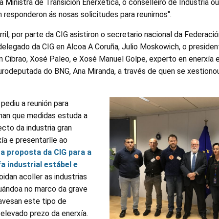
a Ministra de Transición Enerxética, o conselleiro de Industria o
n responderon ás nosas solicitudes para reunirnos".
ril, por parte da CIG asistiron o secretario nacional da Federació
delegado da CIG en Alcoa A Coruña, Julio Moskowich, o preside
 Cibrao, Xosé Paleo, e Xosé Manuel Golpe, experto en enerxía 
urodeputada do BNG, Ana Miranda, a través de quen se xestiono
 pediu a reunión para
man que medidas estuda a
cto da industria gran
ía e presentarlle ao
o
a proposta da CIG para a
a industrial estábel e
idan acoller as industrias
tuándoa no marco da grave
avesan este tipo de
elevado prezo da enerxía.