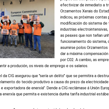
efectivizar de inmediato a t
Orzamentos Xerais do Estado
indicou, as próximas contas 
modificación do sistema de t
industrias electrointensivas
as peaxes que non teñan unh
funcionamento do sistema, q
asumirse polos Orzamentos 
dar a máxima compensación 
por C02. A cambio, as empre
ntir a produción, os niveis de emprego e os salarios.
da CIG asegurou que "sería un delito" que se permitira a destr
elamento do tecido produtivo a causa do prezo da electricidade
a e exportadora de enerxía". Dende a CIG reclámase á Unión Europ
 enerxía que permita e existencia dunha tarifa industrial estábel