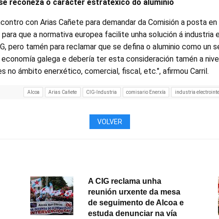
e recoñeza o carácter estratéxico do aluminio
ncontro con Arias Cañete para demandar da Comisión a posta en
ara que a normativa europea facilite unha solución á industria 
IG, pero tamén para reclamar que se defina o aluminio como un s
a economía galega e debería ter esta consideración tamén a nive
 no ámbito enerxético, comercial, fiscal, etc.", afirmou Carril.
Alcoa
Arias Cañete
CIG-Industria
comisario Enerxía
industria electroint
VOLVER
A CIG reclama unha
reunión urxente da mesa
de seguimento de Alcoa e
estuda denunciar na vía