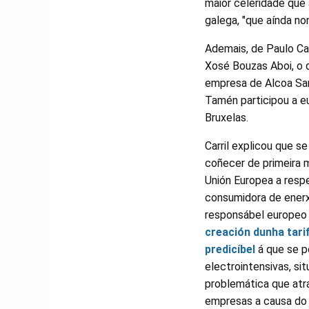
maior celeridade que 
galega, "que aínda no
Ademais, de Paulo Car
Xosé Bouzas Aboi, o 
empresa de Alcoa San
Tamén participou a e
Bruxelas.
Carril explicou que se
coñecer de primeira 
Unión Europea a respe
consumidora de enerx
responsábel europe
creación dunha tarif
predicíbel
á que se po
electrointensivas, si
problemática que atr
empresas a causa do 