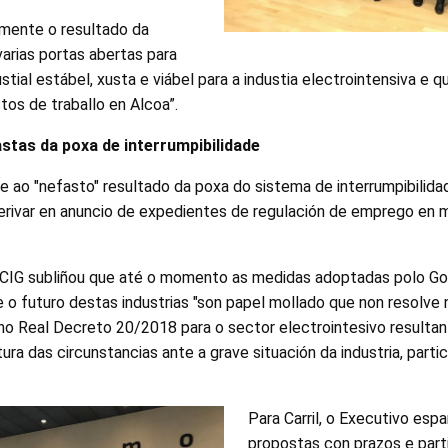
vamente o resultado da
varias portas abertas para
dustial estábel, xusta e viábel para a industia electrointensiva e 
s de traballo en Alcoa”.
tas da poxa de interrumpibilidade
e ao "nefasto" resultado da poxa do sistema de interrumpibilida
erivar en anuncio de expedientes de regulación de emprego en 
a CIG subliñou que até o momento as medidas adoptadas polo Go
e e o futuro destas industrias "son papel mollado que non resolve 
no Real Decreto 20/2018 para o sector electrointesivo resultan 
ltura das circunstancias ante a grave situación da industria, part
Para Carril, o Executivo esp
propostas con prazos e part