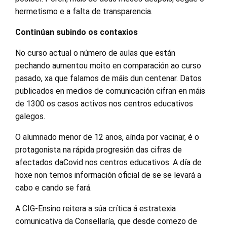
hermetismo e a falta de transparencia.
Continúan subindo os contaxios
No curso actual o número de aulas que están
pechando
aumentou
moito en comparación ao curso
pasad
o,
xa que
falamos
de máis dun centenar. Datos
publicados en medios de comunicación
cifran
en
máis
de
1300
os
casos
activos nos centros educativos
galegos
.
O alumnado menor de 12 anos
, aínda por vacinar,
é o
protagonista
na rápida progresión das cifras d
e
afectados
d
a
Covid
nos centros educativos
. A día de
hoxe non temos información oficial de se se levará a
cabo e cando se fará.
A CIG-Ensino
reitera a súa crítica
á estratexia
comunicativa da Consellaría, que desde comezo de