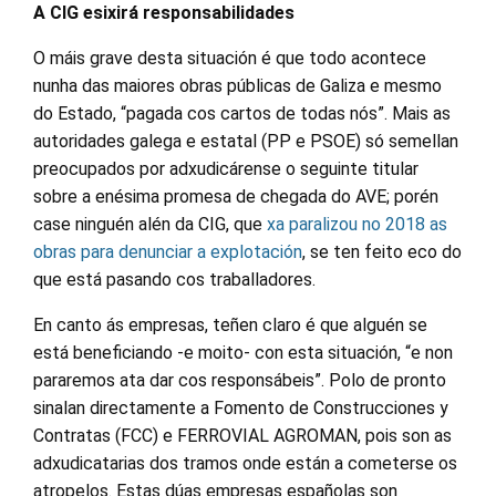
A CIG esixirá responsabilidades
O máis grave desta situación é que todo acontece
nunha das maiores obras públicas de Galiza e mesmo
do Estado, “pagada cos cartos de todas nós”. Mais as
autoridades galega e estatal (PP e PSOE) só semellan
preocupados por adxudicárense o seguinte titular
sobre a enésima promesa de chegada do AVE; porén
case ninguén alén da CIG, que
xa paralizou no 2018 as
obras para denunciar a explotación
, se ten feito eco do
que está pasando cos traballadores.
En canto ás empresas, teñen claro é que alguén se
está beneficiando -e moito- con esta situación, “e non
pararemos ata dar cos responsábeis”. Polo de pronto
sinalan directamente a Fomento de Construcciones y
Contratas (FCC) e FERROVIAL AGROMAN, pois son as
adxudicatarias dos tramos onde están a cometerse os
atropelos. Estas dúas empresas españolas son