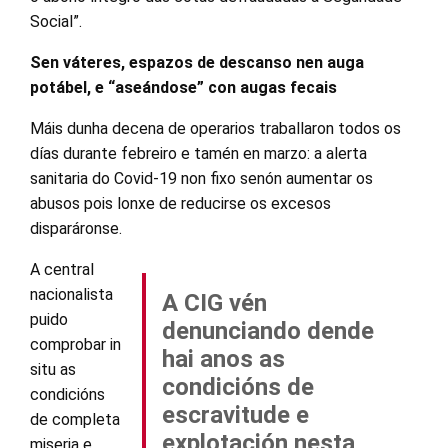
Social”.
Sen váteres, espazos de descanso nen auga
potábel, e “aseándose” con augas fecais
Máis dunha decena de operarios traballaron todos os
días durante febreiro e tamén en marzo: a alerta
sanitaria do Covid-19 non fixo senón aumentar os
abusos pois lonxe de reducirse os excesos
disparáronse.
A central
nacionalista
A CIG vén
puido
denunciando dende
comprobar in
hai anos as
situ as
condicións de
condicións
escravitude e
de completa
explotación nesta
miseria e