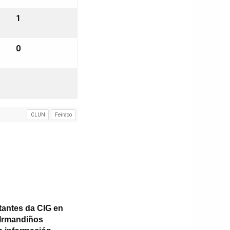
1
0
CLUN
Feiraco
antes da CIG en
 Irmandiños