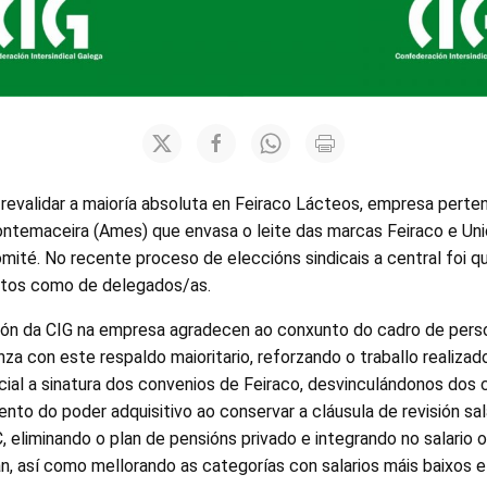
evalidar a maioría absoluta en Feiraco Lácteos, empresa perte
temaceira (Ames) que envasa o leite das marcas Feiraco e Unic
mité. No recente proceso de eleccións sindicais a central foi q
otos como de delegados/as.
ón da CIG na empresa agradecen ao conxunto do cadro de pers
nza con este respaldo maioritario, reforzando o traballo realiza
ial a sinatura dos convenios de Feiraco, desvinculándonos dos 
to do poder adquisitivo ao conservar a cláusula de revisión sala
C, eliminando o plan de pensións privado e integrando no salario 
n, así como mellorando as categorías con salarios máis baixos 