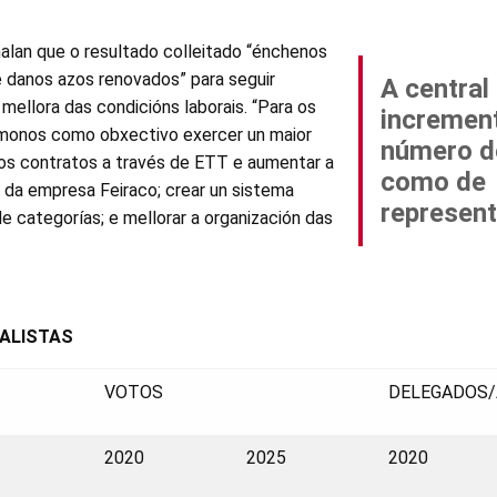
lan que o resultado colleitado “énchenos
e danos azos renovados” para seguir
A central
 mellora das condicións laborais. “Para os
increment
ámonos como obxectivo exercer un maior
número d
dos contratos a través de ETT e aumentar a
como de
 da empresa Feiraco; crear un sistema
represen
 categorías; e mellorar a organización das
IALISTAS
VOTOS
DELEGADOS/
2020
2025
2020