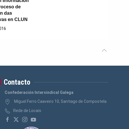
 información
roceso de
ón das
ivas en CLUN
016
Contacto
Confederación Intersindical Galega
Miguel Ferro Caaveiro 10, Santiago de Compostela
Rede de Locais