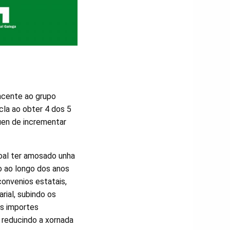
ncente ao grupo
la ao obter 4 dos 5
uen de incrementar
oal ter amosado unha
do ao longo dos anos
convenios estatais,
rial, subindo os
os importes
e reducindo a xornada