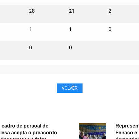
28
21
2
1
1
0
0
0
VOLVER
 cadro de persoal de
Represent
lesa acepta o preacordo
Feiraco e