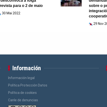
 desconvoca a folga
demandan
revista para o 2 de maio
sobre o p
integraci
30 Mai 2022
cooperat
29 Nov 2
Información
Información legal
Política Protección Datos
Política de cookies
Canle de denuncias