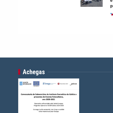
e
p
Achegas