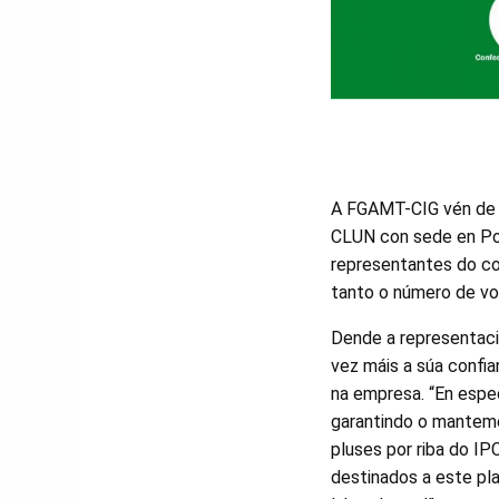
A FGAMT-CIG vén de r
CLUN con sede en Pon
representantes do co
tanto o número de v
Dende a representaci
vez máis a súa confia
na empresa. “En espec
garantindo o mantemen
pluses por riba do IP
destinados a este pla