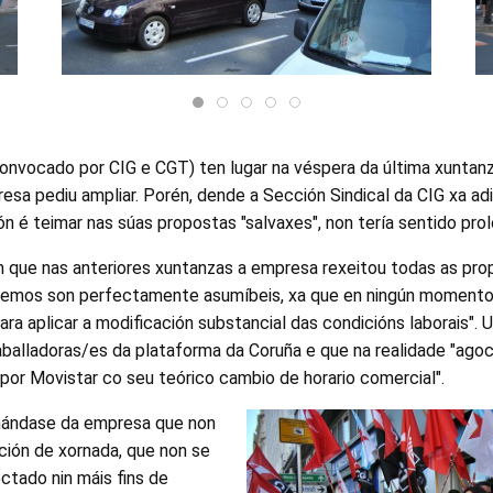
convocado por CIG e CGT) ten lugar na véspera da última xuntan
esa pediu ampliar. Porén, dende a Sección Sindical da CIG xa ad
ón é teimar nas súas propostas "salvaxes", non tería sentido pro
n que nas anteriores xuntanzas a empresa rexeitou todas as pr
ndemos son perfectamente asumíbeis, xa que en ningún momento
a aplicar a modificación substancial das condicións laborais". 
aballadoras/es da plataforma da Coruña e que na realidade "ago
 por Movistar co seu teórico cambio de horario comercial".
mándase da empresa que non
ción de xornada, que non se
ctado nin máis fins de