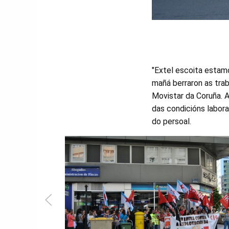
"Extel escoita estamo
mañá berraron as trab
Movistar da Coruña. A
das condicións labor
do persoal.