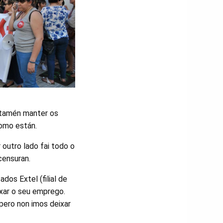
e tamén manter os
como están.
 outro lado fai todo o
censuran.
dos Extel (filial de
ixar o seu emprego.
pero non imos deixar