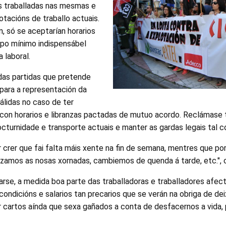
s traballadas nas mesmas e
tacións de traballo actuais.
n, só se aceptarían horarios
po mínimo indispensábel
a laboral.
as partidas que pretende
 para a representación da
válidas no caso de ter
e con horarios e libranzas pactadas de mutuo acordo. Reclámas
urnidade e transporte actuais e manter as gardas legais tal 
 crer que fai falta máis xente na fin de semana, mentres que por
uzamos as nosas xornadas, cambiemos de quenda á tarde, etc.", 
arse, a medida boa parte das traballadoras e traballadores afecta
ondicións e salarios tan precarios que se verán na obriga de de
r cartos aínda que sexa gañados a conta de desfacernos a vida, 