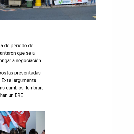
za do período de
iantaron que se a
longar a negociación.
opostas presentadas
 Extel argumenta
Uns cambios, lembran,
chan un ERE