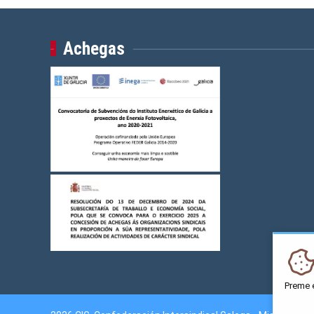
Achegas
Preme 