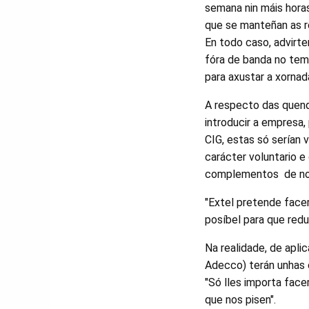
semana nin máis hora
que se manteñan as ro
En todo caso, advirte
fóra de banda no tem
para axustar a xornad
A respecto das quend
introducir a empresa,
CIG, estas só serían 
carácter voluntario 
complementos de noct
"Extel pretende facer
posíbel para que red
Na realidade, de aplic
Adecco) terán unhas c
"Só lles importa face
que nos pisen".