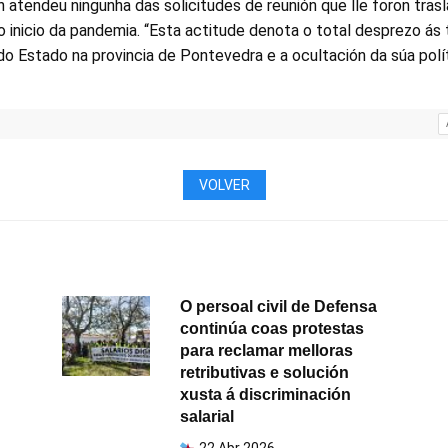
n atendeu ningunha das solicitudes de reunión que lle foron tras
o inicio da pandemia. “Esta actitude denota o total desprezo ás
do Estado na provincia de Pontevedra e a ocultación da súa polí
VOLVER
O persoal civil de Defensa
continúa coas protestas
para reclamar melloras
retributivas e solución
xusta á discriminación
salarial
22 Abr 2026