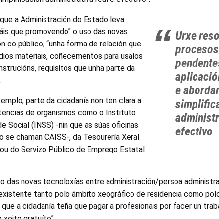
 que a Administración do Estado leva
is que promovendo” o uso das novas
Urxe reso
ón co público, “unha forma de relación que
procesos
dios materiais, coñecementos para usalos
pendentes
instrucións, requisitos que unha parte da
aplicació
.
e abordar
xemplo, parte da cidadanía non ten clara a
simplific
encias de organismos como o Instituto
administr
e Social (INSS) -nin que as súas oficinas
efectivo
co se chaman CAISS-, da Tesourería Xeral
 ou do Servizo Público de Emprego Estatal
so das novas tecnoloxías entre administración/persoa administ
 existente tanto polo ámbito xeográfico de residencia como polo
 que a cidadanía teña que pagar a profesionais por facer un trab
 xeito gratuíto”.