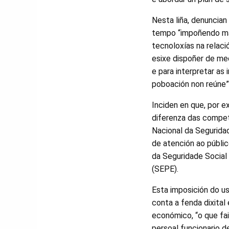
Nesta liña, denuncian
tempo “impoñendo má
tecnoloxías na relaci
esixe dispoñer de me
e para interpretar as 
poboación non reúne”
Inciden en que, por e
diferenza das compet
Nacional da Seguridad
de atención ao públi
da Seguridade Social
(SEPE).
Esta imposición do u
conta a fenda dixital
económico, “o que fai
persoal funcionario de