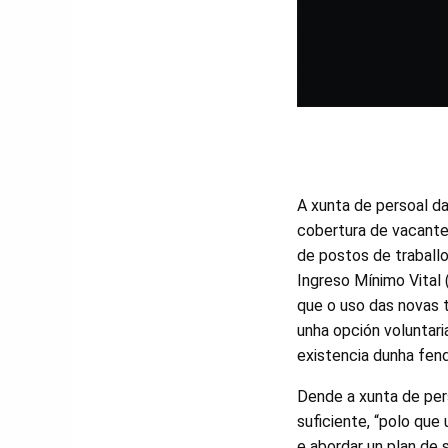
A xunta de persoal d
cobertura de vacantes
de postos de traball
Ingreso Mínimo Vital
que o uso das novas t
unha opción voluntari
existencia dunha fenda
Dende a xunta de pers
suficiente, “polo que
e abordar un plan de s