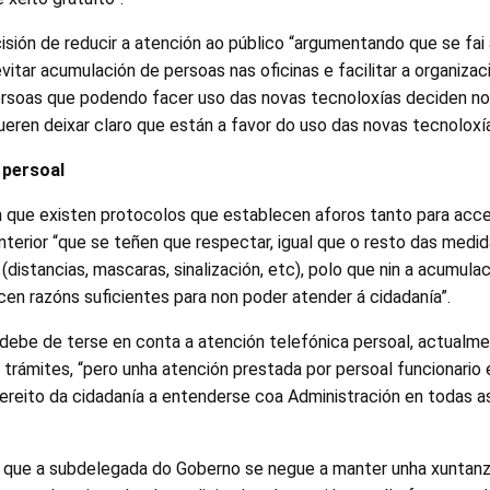
cisión de reducir a atención ao público “argumentando que se fai 
evitar acumulación de persoas nas oficinas e facilitar a organizac
rsoas que podendo facer uso das novas tecnoloxías deciden non
queren deixar claro que están a favor do uso das novas tecnoloxí
 persoal
 que existen protocolos que establecen aforos tanto para acc
terior “que se teñen que respectar, igual que o resto das medi
e (distancias, mascaras, sinalización, etc), polo que nin a acumula
en razóns suficientes para non poder atender á cidadanía”.
ebe de terse en conta a atención telefónica persoal, actualme
 trámites, “pero unha atención prestada por persoal funcionario 
ereito da cidadanía a entenderse coa Administración en todas as
 que a subdelegada do Goberno se negue a manter unha xuntanz