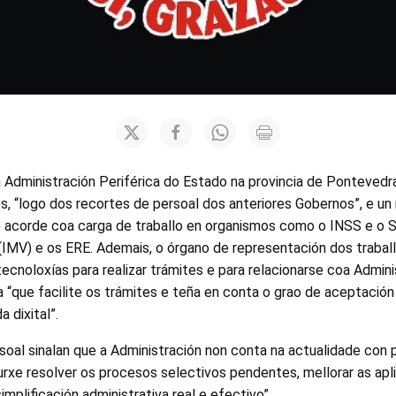
a Administración Periférica do Estado na provincia de Ponteved
, “logo dos recortes de persoal dos anteriores Gobernos”, e un 
o acorde coa carga de traballo en organismos como o INSS e o 
 (IMV) e os ERE. Ademais, o órgano de representación dos trabal
ecnoloxías para realizar trámites e para relacionarse coa Admini
a “que facilite os trámites e teña en conta o grao de aceptación
 dixital”.
oal sinalan que a Administración non conta na actualidade con 
 urxe resolver os procesos selectivos pendentes, mellorar as apl
implificación administrativa real e efectivo”.