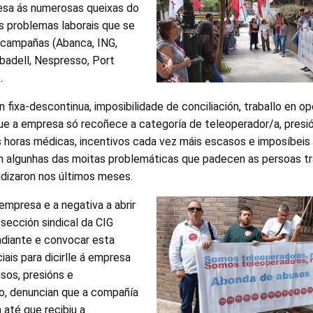
esa ás numerosas queixas do
s problemas laborais que se
s campañas (Abanca, ING,
abadell, Nespresso, Port
.
 fixa-descontinua, imposibilidade de conciliación, traballo en 
e a empresa só recoñece a categoría de teleoperador/a, presió
s horas médicas, incentivos cada vez máis escasos e imposíbeis 
n algunhas das moitas problemáticas que padecen as persoas tr
udizaron nos últimos meses.
empresa e a negativa a abrir
 sección sindical da CIG
adiante e convocar esta
iais para dicirlle á empresa
sos, presións e
to, denuncian que a compañía
 até que recibiu a