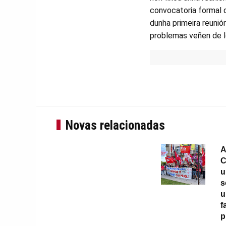
convocatoria formal da
dunha primeira reunió
problemas veñen de l
Novas relacionadas
A
C
u
s
u
f
p