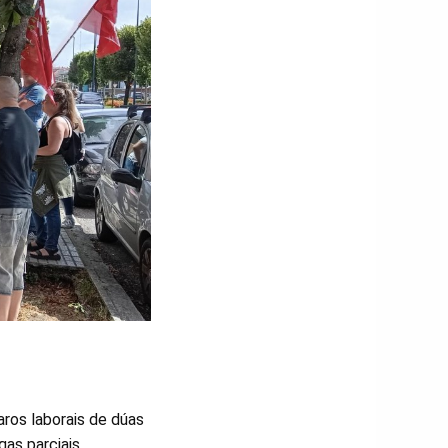
aros laborais de dúas
as parciais,