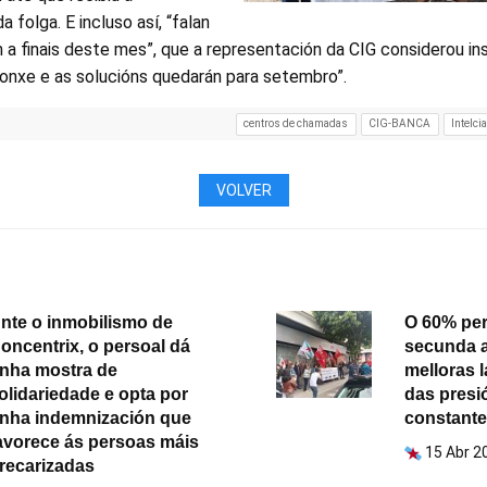
 folga. E incluso así, “falan
n a finais deste mes”, que a representación da CIG considerou in
onxe e as solucións quedarán para setembro”.
centros de chamadas
CIG-BANCA
Intelci
VOLVER
nte o inmobilismo de
O 60% per
oncentrix, o persoal dá
secunda a
nha mostra de
melloras l
olidariedade e opta por
das presi
nha indemnización que
constant
avorece ás persoas máis
15 Abr 2
recarizadas