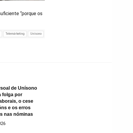
suficiente “porque os
a
Telemárketing
Unísono
soal de Unísono
 folga por
aborais, o cese
óns e os erros
es nas nóminas
026