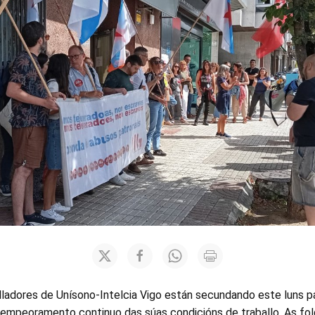
lladores de Unísono-Intelcia Vigo están secundando este luns p
empeoramento continuo das súas condicións de traballo. As folg