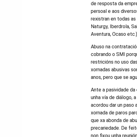
de resposta da empr
persoal e aos diverso
rexistran en todas a
Naturgy, Iberdrola, S
Aventura, Ocaso etc.)
Abuso na contratación
cobrando o SMI porqu
restricións no uso da
xornadas abusivas so
anos, pero que se ag
Ante a pasividade da 
unha vía de diálogo, a
acordou dar un paso 
xornada de paros parc
que xa abonda de abu
precariedade. De fei
non fixou unha reunión