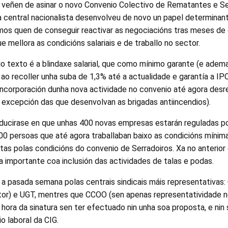
l veñen de asinar o novo Convenio Colectivo de Rematantes e Se
a central nacionalista desenvolveu de novo un papel determinant
rmos quen de conseguir reactivar as negociacións tras meses de
e mellora as condicións salariais e de traballo no sector.
do texto é a blindaxe salarial, que como mínimo garante (e adem
 ao recoller unha suba de 1,3% até a actualidade e garantía a IPC
ncorporación dunha nova actividade no convenio até agora desr
 excepción das que desenvolvan as brigadas antiincendios).
aducirase en que unhas 400 novas empresas estarán reguladas po
00 persoas que até agora traballaban baixo as condicións mínim
tas polas condicións do convenio de Serradoiros. Xa no anterior
a importante coa inclusión das actividades de talas e podas.
e a pasada semana polas centrais sindicais máis representativas
ctor) e UGT, mentres que CCOO (sen apenas representatividade n
hora da sinatura sen ter efectuado nin unha soa proposta, e nin
o laboral da CIG.