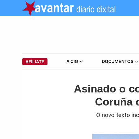
A CIG
DOCUMENTOS
AFÍLIATE
Asinado o c
Coruña q
O novo texto in