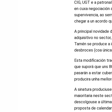
CIG, UGT e a patrona
en cuxa negociación 
supervivencia, ao se
chegar a un acordo qu
A principal novidade 
adquisitivo no sector,
Tamén se produce a i
desbroces (coa única
Esta modificación tr
que suporá que uns 8
pasarán a estar cuber
producira unha mellor
A sinatura producius
maioritaria neste se
descolgouse a última 
proposta de calendari