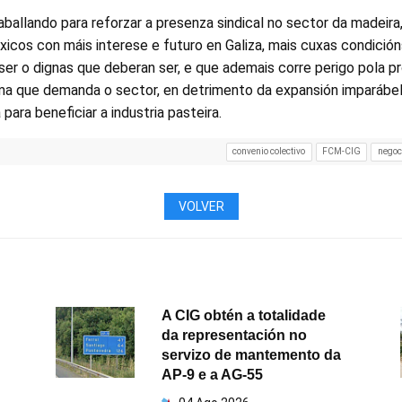
ballando para reforzar a presenza sindical no sector da madeira
icos con máis interese e futuro en Galiza, mais cuxas condicións 
ser o dignas que deberan ser, e que ademais corre perigo pola p
ima que demanda o sector, en detrimento da expansión imparábel
ara beneficiar a industria pasteira.
convenio colectivo
FCM-CIG
negoci
VOLVER
A CIG obtén a totalidade
da representación no
servizo de mantemento da
AP-9 e a AG-55