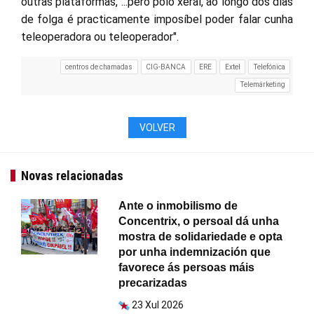
outras plataformas, ...pero polo xeral, ao longo dos días
de folga é practicamente imposíbel poder falar cunha
teleoperadora ou teleoperador".
centros de chamadas
CIG-BANCA
ERE
Extel
Telefónica
Telemárketing
VOLVER
Novas relacionadas
Ante o inmobilismo de
Concentrix, o persoal dá unha
mostra de solidariedade e opta
por unha indemnización que
favorece ás persoas máis
precarizadas
23 Xul 2026