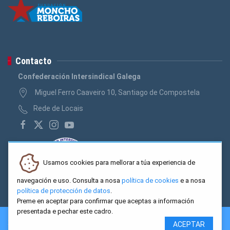
Contacto
Confederación Intersindical Galega
Miguel Ferro Caaveiro 10, Santiago de Compostela
Rede de Locais
Usamos cookies para mellorar a túa experiencia de
navegación e uso. Consulta a nosa
política de cookies
e a nosa
política de protección de datos
.
Preme en aceptar para confirmar que aceptas a información
presentada e pechar este cadro.
2026 CIG. Confederación Intersindical Galega - Miguel Ferro
ACEPTAR