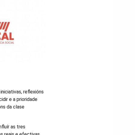
niciativas, reflexións
dir e a prioridade
óns da clase
luír as tres
s reais e efectivas