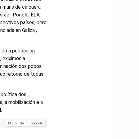
as mans de calquera
rael. Por elo, ELA,
spectivos países, pero
nciada en Galiza ,
ando a poboación
, exiximos a
rminación dos pobos,
 ao retorno de todas
 política dos
, a mobilización e a
.
PALESTINA
xenocidio