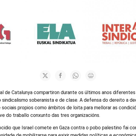
cal de Catalunya compartiron durante os últimos anos diferentes i
 sindicalismo soberanista e de clase. A defensa do dereito a deci
 sociais propios como ámbitos de loita para mellorar as condici
ave do traballo conxunto das tres organizacións.
cidio que Israel comete en Gaza contra o pobo palestino fai conf
sidade de mobilizarse para exixir medidas políticas e económica