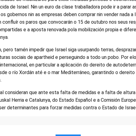
ida de Israel. Nin un euro da clase traballadora pode ir a parar 
in os gobernos nin as empresas deben comprar nin vender nada a Is
an confluír os paros que convocarán o 15 de outubro nos seus re
ompartidas e a aposta renovada pola mobilización propia e difere
unya.
o, pero tamén impedir que Israel siga usurpando terras, despraz
uturas sociais de apartheid e perseguindo a todo un pobo. Por elo
 internacional, en particular a aplicación do dereito de autodete
sde o río Xordán até e o mar Mediterráneo, garantindo o dereito
.
cal consideran que ante esta falta de medidas e a falta de altura
uskal Herria e Catalunya, do Estado Español e a Comisión Europea
ser determinantes para forzar medidas contra o Estado de Israel