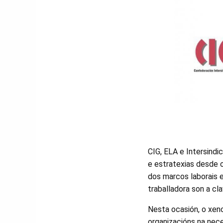
CIG, ELA e Intersindi
e estratexias desde o
dos marcos laborais e
traballadora son a cl
Nesta ocasión, o xeno
organizacións na nece