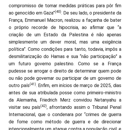
compromisso de tomar medidas práticas para pôr fim
(40)
ao genocídio em Gaza”
. De seu lado, o presidente da
França, Emmanuel Macron, realizou a façanha de bater
o próprio recorde de hipocrisia, ao afirmar que “a
criação de um Estado da Palestina é não apenas
simplesmente um dever moral, mas uma exigência
política”. Como condições para tanto, todavia, impôs a
desmilitarização do Hamas e sua “não participação” a
um futuro governo palestino. Como se a França
pudesse se arrogar o direito de determinar quem pode
ou não pode governar ou participar de um governo de
(41)
outro país
. Enfim, em inícios de março de 2025, dias
antes de sua atribulada posse como primeiro-ministro
da Alemanha, Friedrich Merz convidou Netanyahu a
(42)
visitar seu país
, afrontando assim o Tribunal Penal
Internacional, que o condenara por “crimes de guerra
de fome como método de guerra e de direcionar
intencionalmente um ataque contra a população civil; e