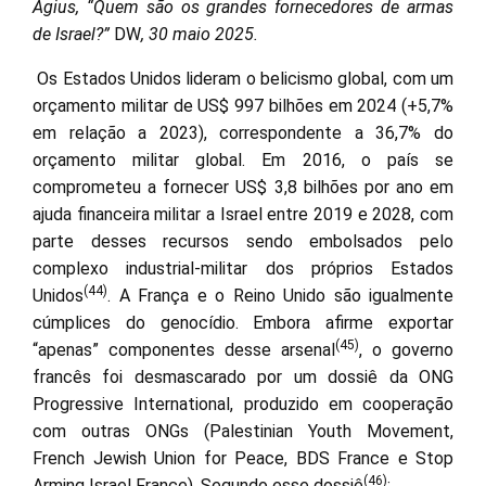
Agius, “Quem são os grandes fornecedores de armas
de Israel?”
DW
, 30 maio 2025.
Os Estados Unidos lideram o belicismo global, com um
orçamento militar de US$ 997 bilhões em 2024 (+5,7%
em relação a 2023), correspondente a 36,7% do
orçamento militar global. Em 2016, o país se
comprometeu a fornecer US$ 3,8 bilhões por ano em
ajuda financeira militar a Israel entre 2019 e 2028, com
parte desses recursos sendo embolsados pelo
complexo industrial-militar dos próprios Estados
(44)
Unidos
. A França e o Reino Unido são igualmente
cúmplices do genocídio. Embora afirme exportar
(45)
“apenas” componentes desse arsenal
, o governo
francês foi desmascarado por um dossiê da ONG
Progressive International, produzido em cooperação
com outras ONGs (Palestinian Youth Movement,
French Jewish Union for Peace, BDS France e Stop
(46)
Arming Israel France). Segundo esse dossiê
: