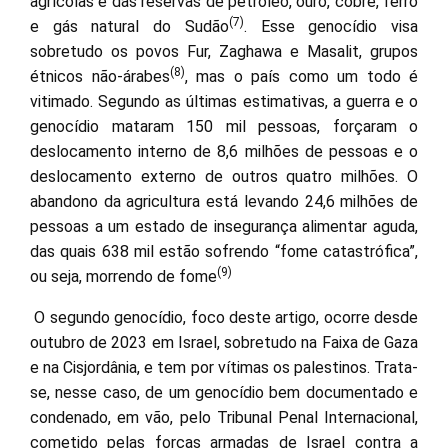
agrícolas e das reservas de petróleo, ouro, cobre, ferro
(7)
e gás natural do Sudão
. Esse genocídio visa
sobretudo os povos Fur, Zaghawa e Masalit, grupos
(8)
étnicos não-árabes
, mas o país como um todo é
vitimado. Segundo as últimas estimativas, a guerra e o
genocídio mataram 150 mil pessoas, forçaram o
deslocamento interno de 8,6 milhões de pessoas e o
deslocamento externo de outros quatro milhões. O
abandono da agricultura está levando 24,6 milhões de
pessoas a um estado de insegurança alimentar aguda,
das quais 638 mil estão sofrendo “fome catastrófica”,
(9)
ou seja, morrendo de fome
O segundo genocídio, foco deste artigo, ocorre desde
outubro de 2023 em Israel, sobretudo na Faixa de Gaza
e na Cisjordânia, e tem por vítimas os palestinos. Trata-
se, nesse caso, de um genocídio bem documentado e
condenado, em vão, pelo Tribunal Penal Internacional,
cometido pelas forças armadas de Israel contra a