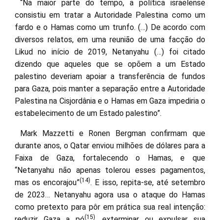
“Na maior parte do tempo, a política israelense
consistiu em tratar a Autoridade Palestina como um
fardo e o Hamas como um trunfo. (…) De acordo com
diversos relatos, em uma reunião de uma facção do
Likud no início de 2019, Netanyahu (…) foi citado
dizendo que aqueles que se opõem a um Estado
palestino deveriam apoiar a transferência de fundos
para Gaza, pois manter a separação entre a Autoridade
Palestina na Cisjordânia e o Hamas em Gaza impediria o
estabelecimento de um Estado palestino”.
Mark Mazzetti e Ronen Bergman confirmam que
durante anos, o Qatar enviou milhões de dólares para a
Faixa de Gaza, fortalecendo o Hamas, e que
“Netanyahu não apenas tolerou esses pagamentos,
(14)
mas os encorajou”
. E isso, repita-se, até setembro
de 2023… Netanyahu agora usa o ataque do Hamas
como pretexto para pôr em prática sua real intenção:
(15)
reduzir Gaza a pó
, exterminar ou expulsar sua