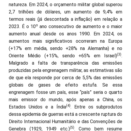
natureza. Em 2024, o orçamento militar global superou
2,7 trilhões de dólares, um aumento de 9,4% em
termos reais (já descontada a inflação) em relação a
o
2023. É o 10
ano consecutivo de aumento e o maior
aumento anual desde os anos 1990. Em 2024, os
aumentos mais significativos ocorreram na Europa
(+17% em média, sendo +28% na Alemanha) e no
(3)
Oriente Médio (+15%, sendo +65% em Israel)
.
Malgrado a falta de transparência das emissões
produzidas pela engrenagem militar, as estimativas são
de que ela responde por cerca de 5,5% das emissões
globais de gases de efeito estufa. Se essa
engrenagem fosse um país, esse “país” seria o quarto
mais emissor do mundo, após apenas a China, os
(4)
Estados Unidos e a Índia
. Entre os subprodutos
dessa epidemia de guerras está a crescente ruptura do
Direito Internacional Humanitário e das Convenções de
(5)
Genebra (1929, 1949 etc.)
. Como bem resume