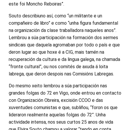
este foi Moncho Reboiras”.
Souto describiuno así, como “un militante e un
compañeiro de libro” e como “unha figura fundamental
na organización da clase traballadora naqueles anos”.
Lembrou a súa participación na formación dos xermes
sindicais que daquela agromaban por todo o país e que
deron lugar ao que hoxe é a CIG, mais tamén na
recuperación da cultura e da lingua galega, na chamada
“fronte cultural”, ou nos comités de axuda á loita
labrega, que deron despois nas Comisións Labregas.
Do mesmo xeito lembrou a súa participación nas
grandes folgas do 72 en Vigo, onde entrou en contacto
con Organización Obreira, excisión CCOO e das
xuventudes comunistas e que, subliñou, “foron os que
lideraron realmente aquelas folgas do 72”. Unha
actividade intensa, nos seus curtos 25 anos de vida
que Elvira Souto chamou a valorar “tendo en conta