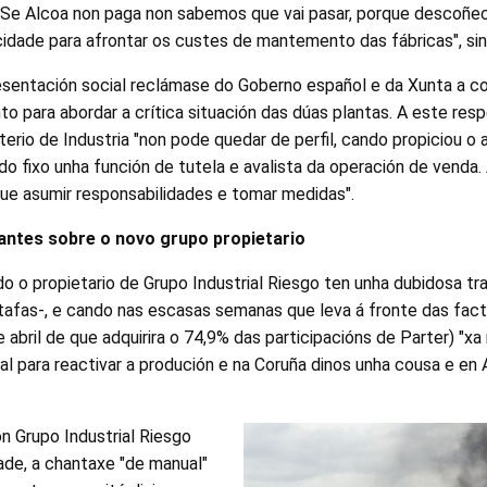
 "Se Alcoa non paga non sabemos que vai pasar, porque descoñ
idade para afrontar os custes de mantemento das fábricas", sin
resentación social reclámase do Goberno español e da Xunta a c
o para abordar a crítica situación das dúas plantas. A este re
sterio de Industria "non pode quedar de perfil, cando propiciou o
do fixo unha función de tutela e avalista da operación de venda
ue asumir responsabilidades e tomar medidas".
antes sobre o novo grupo propietario
 o propietario de Grupo Industrial Riesgo ten unha dubidosa tra
tafas-, e cando nas escasas semanas que leva á fronte das facto
bril de que adquirira o 74,9% das participacións de Parter) "x
al para reactivar a produción e na Coruña dinos unha cousa e en A
n Grupo Industrial Riesgo
dade, a chantaxe "de manual"