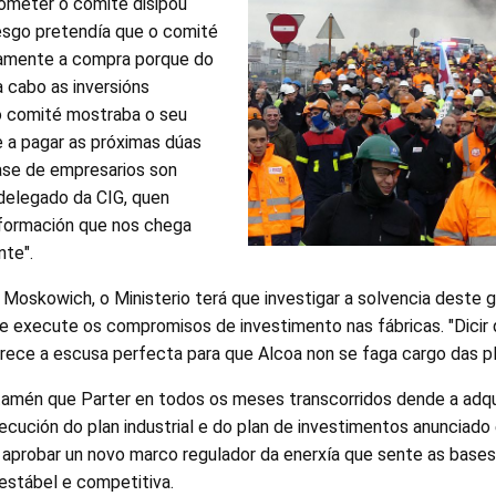
someter o comité disipou
iesgo pretendía que o comité
camente a compra porque do
a cabo as inversións
o comité mostraba o seu
 a pagar as próximas dúas
ase de empresarios son
 delegado da CIG, quen
nformación que nos chega
nte".
Moskowich, o Ministerio terá que investigar a solvencia deste g
ue execute os compromisos de investimento nas fábricas. "Dicir 
rece a escusa perfecta para que Alcoa non se faga cargo das pl
 tamén que Parter en todos os meses transcorridos dende a adqu
ecución do plan industrial e do plan de investimentos anunciado
aprobar un novo marco regulador da enerxía que sente as bases 
 estábel e competitiva.