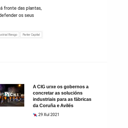
á fronte das plantas,
 defender os seus
strial Riesgo
Parter Capital
A CIG urxe os gobernos a
concretar as solucións
industriais para as fábricas
da Coruña e Avilés
29 Xul 2021