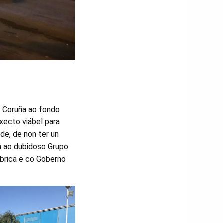
a Coruña ao fondo
oxecto viábel para
de, de non ter un
da ao dubidoso Grupo
ábrica e co Goberno