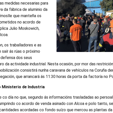
as medidas necesarias para
iva da fábrica de aluminio da
ímoslle que manteña os
ometidos no acordo de
plica Julio Moskowich,
lcoa.
n, os traballadores e as
n saír ás rúas o próximo
a defensa dos seus
o da actividade industrial. Nesta ocasión, por mor das restrició
obilización consistirá nunha caravana de vehículos na Coruña d
gación, que arrancará ás 11:30 horas da porta da factoría no Po
 Ministerio de Industria
de co día no que, segundo ás informacións trasladadas ao persoal,
umprindo co acordo de venda asinado con Alcoa e polo tanto, se
cantidades acordadas co fondo suízo que mercou as plantas da 