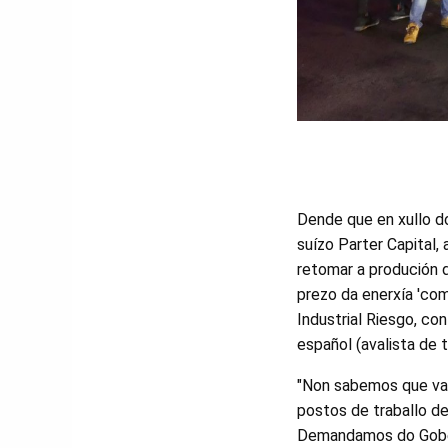
Dende que en xullo do
suízo Parter Capital,
retomar a produción d
prezo da enerxía 'com
Industrial Riesgo, co
español (avalista de
"Non sabemos que vai
postos de traballo de
Demandamos do Gober