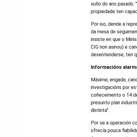
xullo do ano pasado.
propiedade ten capac
Por iso, dende a rep
da mesa de seguiment
insiste en que o Mini
CIG non asinou) e can
desentenderse, ten q
Informacións alarm
Máxime, engade, cando
investigacións por es
coñecemento o 14 de a
presunto plan industri
distinta".
Por se a operación co
ofrecía pouca fiabili