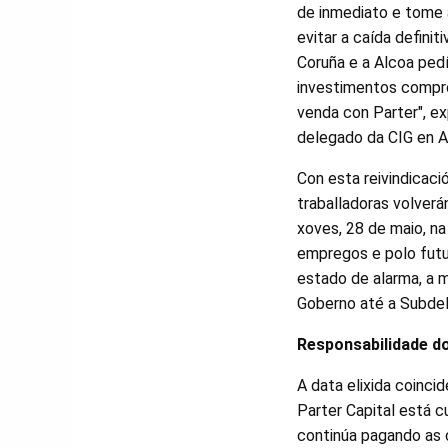
de inmediato e tome 
evitar a caída definit
Coruña e a Alcoa ped
investimentos compr
venda con Parter", ex
delegado da CIG en A
Con esta reivindicació
traballadoras volverá
xoves, 28 de maio, n
empregos e polo futur
estado de alarma, a m
Goberno até a Subdele
Responsabilidade do
A data elixida coinci
Parter Capital está c
continúa pagando as 