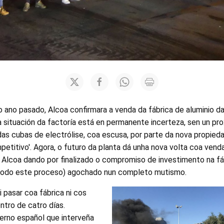
 ano pasado, Alcoa confirmara a venda da fábrica de aluminio d
 a situación da factoría está en permanente incerteza, sen un pr
as cubas de electrólise, coa escusa, por parte da nova propieda
petitivo'. Agora, o futuro da planta dá unha nova volta coa ven
n Alcoa dando por finalizado o compromiso de investimento na f
 todo este proceso) agochado nun completo mutismo.
 pasar coa fábrica ni cos
ntro de catro días.
no español que interveña