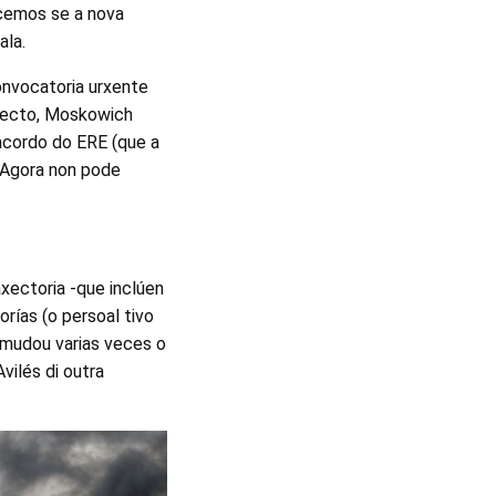
ecemos se a nova
ala.
onvocatoria urxente
specto, Moskowich
 acordo do ERE (que a
. Agora non pode
xectoria -que inclúen
rías (o persoal tivo
a mudou varias veces o
vilés di outra